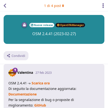
1
di
4
post
Nuove release
OpenSTAManager
OSM 2.4.41 (2023-02-27)
Condividi
Valentina
27 feb 2023
OSM 2.4.41 -»
Scarica ora
Di seguito la documentazione aggiornata:
Documentazione
Per la segnalazione di bug o proposte di
miglioramento:
GitHub