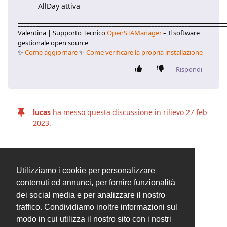
AllDay attiva
____________________________________________________________________
Valentina | Supporto Tecnico
OpenSTAManager
– Il software
gestionale open source
✨
Come aggiornare
✨
Come verificare la propria installazione
Rispondi
lucas
ha messo questa discussione in rilievo
27 feb
2023
.
lucas
ha chiuso la discussione
27 feb 2023
.
Utilizziamo i cookie per personalizzare
contenuti ed annunci, per fornire funzionalità
dei social media e per analizzare il nostro
UN MESE
DOPO
traffico. Condividiamo inoltre informazioni sul
modo in cui utilizza il nostro sito con i nostri