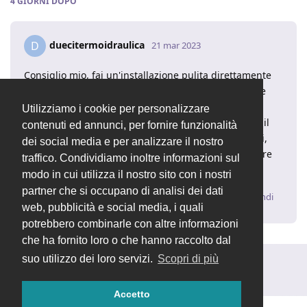
4 GIORNI
DOPO
duecitermoidraulica
D
21 mar 2023
Consiglio mio, fai un'installazione pulita direttamente
sulla root del sito. Poi esporta il database da locale e
importalo su quello di aruba.
Utilizziamo i cookie per personalizzare
Le uniche varianti che hai sono i file (cartella files) e il
contenuti ed annunci, per fornire funzionalità
database. Il resto, se non hai fatto personalizzazioni,
dei social media e per analizzare il nostro
sono dati statici che puoi tranquillamente reinstallare
traffico. Condividiamo inoltre informazioni sul
da zero.
modo in cui utilizza il nostro sito con i nostri
partner che si occupano di analisi dei dati
Rispondi
web, pubblicità e social media, i quali
potrebbero combinarle con altre informazioni
che ha fornito loro o che hanno raccolto dal
suo utilizzo dei loro servizi.
Scopri di più
Rispondi alla discussione...
Accetto