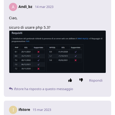
Andi_bz
A
14 mar 2023
Ciao,
sicuro di usare php 5.3?
Rispondi
ifstore
ha risposto a questo messaggio
ifstore
I
15 mar 2023