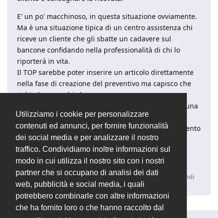
E' un po' macchinoso, in questa situazione ovviamente.
Ma è una situazione tipica di un centro assistenza chi
riceve un cliente che gli sbatte un cadavere sul
bancone confidando nella professionalità di chi lo
riporterà in vita.
Il TOP sarebbe poter inserire un articolo direttamente
nella fase di creazione del preventivo ma capisco che
richieda parecchio lavoro.
Il SEMI-TOP sarebbe poter creare un preventivo da una
Utilizziamo i cookie per personalizzare
attività e trovarselo automaticamente intestato al
contenuti ed annunci, per fornire funzionalità
cliente e in stato BOZZA così il seguente aggiornamento
dei social media e per analizzare il nostro
diventa molto più rapido.
traffico. Condividiamo inoltre informazioni sul
Ciao!
modo in cui utilizza il nostro sito con i nostri
partner che si occupano di analisi dei dati
Rispondi
web, pubblicità e social media, i quali
potrebbero combinarle con altre informazioni
che ha fornito loro o che hanno raccolto dal