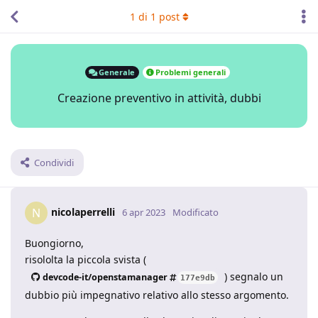
1
di
1
post
Generale
Problemi generali
Creazione preventivo in attività, dubbi
Condividi
nicolaperrelli
N
6 apr 2023
Modificato
Buongiorno,
risololta la piccola svista (
) segnalo un
devcode-it/openstamanager
177e9db
dubbio più impegnativo relativo allo stesso argomento.