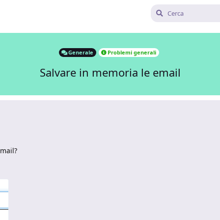
Generale
Problemi generali
Salvare in memoria le email
email?