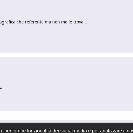
nagrafica che referente ma non me le trova...
va
 per fornire funzionalità dei social media e per analizzare il nos