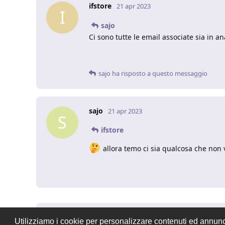
ifstore
21 apr 2023
I
sajo
Ci sono tutte le email associate sia in a
sajo
ha risposto a questo messaggio
sajo
21 apr 2023
S
ifstore
allora temo ci sia qualcosa che non 
Utilizziamo i cookie per personalizzare contenuti ed annunci,