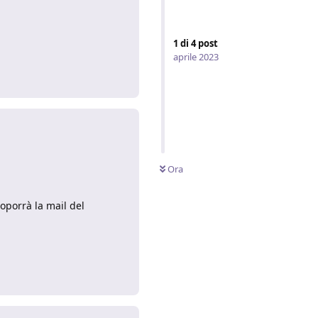
1
di
4
post
Rispondi
aprile 2023
Ora
roporrà la mail del
Rispondi