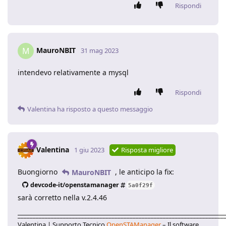
Rispondi
MauroNBIT
M
31 mag 2023
intendevo relativamente a mysql
Rispondi
Valentina
ha risposto a questo messaggio
Valentina
1 giu 2023
Risposta migliore
Buongiorno
, le anticipo la fix:
MauroNBIT
devcode-it/openstamanager
5a0f29f
sarà corretto nella v.2.4.46
____________________________________________________________________
Valentina | Supporto Tecnico
OpenSTAManager
– Il software