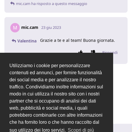
mic.cam
ha risposto a questo messaggio
mic.cam
M
23 giu 2023
Grazie a te e al team! Buona giornata.
Valentina
Rispondi
Utilizziamo i cookie per personalizzare
contenuti ed annunci, per fornire funzionalità
Valentina
ha chiuso la discussione
23 giu 2023
.
dei social media e per analizzare il nostro
traffico. Condividiamo inoltre informazioni sul
modo in cui utilizza il nostro sito con i nostri
Valentina
ha cambiato il titolo in
[RISOLTO]
partner che si occupano di analisi dei dati
Aggiunta attività da Dashboard
23 giu 2023
.
web, pubblicità e social media, i quali
potrebbero combinarle con altre informazioni
che ha fornito loro o che hanno raccolto dal
suo utilizzo dei loro servizi.
Scopri di più