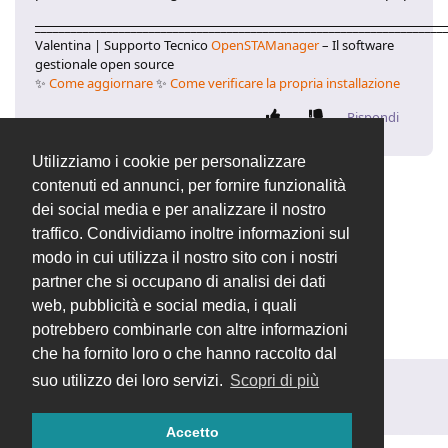
____________________________________________________________________
Valentina | Supporto Tecnico
OpenSTAManager
– Il software
gestionale open source
✨
Come aggiornare
✨
Come verificare la propria installazione
Rispondi
Utilizziamo i cookie per personalizzare
contenuti ed annunci, per fornire funzionalità
Valentina
ha cambiato il titolo in
[RISOLTO]
dei social media e per analizzare il nostro
Modifica riga in DDT
27 giu 2023
.
traffico. Condividiamo inoltre informazioni sul
modo in cui utilizza il nostro sito con i nostri
partner che si occupano di analisi dei dati
Valentina
ha chiuso la discussione
27 giu 2023
.
web, pubblicità e social media, i quali
potrebbero combinarle con altre informazioni
che ha fornito loro o che hanno raccolto dal
suo utilizzo dei loro servizi.
Scopri di più
Rispondi alla discussione...
Accetto