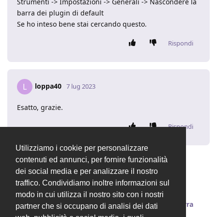
Strumenti -> Impostazioni -> Generali -> Nascondere la
barra dei plugin di default
Se ho inteso bene stai cercando questo.
Rispondi
loppa40
L
7 lug 2023
Esatto, grazie.
Rispondi
Utilizziamo i cookie per personalizzare
contenuti ed annunci, per fornire funzionalità
Valentina
ha chiuso la discussione
10 lug 2023
.
dei social media e per analizzare il nostro
traffico. Condividiamo inoltre informazioni sul
modo in cui utilizza il nostro sito con i nostri
Valentina
ha cambiato il titolo in
[RISOLTO] Barra
partner che si occupano di analisi dei dati
plugin destra
10 lug 2023
.