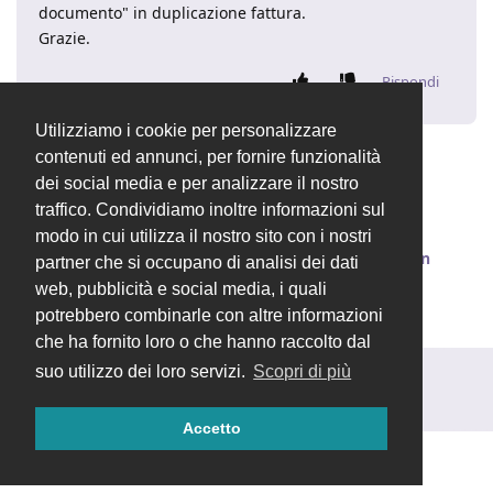
documento" in duplicazione fattura.
Grazie.
Rispondi
Utilizziamo i cookie per personalizzare
contenuti ed annunci, per fornire funzionalità
Valentina
ha chiuso la discussione
9 ott 2023
.
dei social media e per analizzare il nostro
traffico. Condividiamo inoltre informazioni sul
modo in cui utilizza il nostro sito con i nostri
Valentina
ha cambiato il titolo in
[RISOLTO] Non
partner che si occupano di analisi dei dati
funziona crea nua fattura
9 ott 2023
.
web, pubblicità e social media, i quali
potrebbero combinarle con altre informazioni
che ha fornito loro o che hanno raccolto dal
suo utilizzo dei loro servizi.
Scopri di più
Rispondi alla discussione...
Accetto