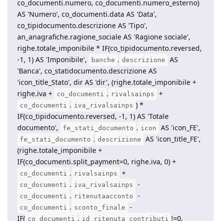
co_documenti.numero, co_documenti.numero_esterno)
AS 'Numero', co_documenti.data AS 'Data',
co_tipidocumento.descrizione AS 'Tipo',
an_anagrafiche.ragione_sociale AS 'Ragione sociale',
righe.totale_imponibile * IF(co_tipidocumento.reversed,
-1, 1) AS 'Imponibile',
.
AS
banche
descrizione
'Banca', co_statidocumento.descrizione AS
'icon_title_Stato', dir AS 'dir', (righe.totale_imponibile +
righe.iva +
.
+
co_documenti
rivalsainps
.
) *
co_documenti
iva_rivalsainps
IF(co_tipidocumento.reversed, -1, 1) AS 'Totale
documento',
.
AS 'icon_FE',
fe_stati_documento
icon
.
AS 'icon_title_FE',
fe_stati_documento
descrizione
(righe.totale_imponibile +
IF(co_documenti.split_payment=0, righe.iva, 0) +
.
+
co_documenti
rivalsainps
.
-
co_documenti
iva_rivalsainps
.
-
co_documenti
ritenutaacconto
.
-
co_documenti
sconto_finale
IF(
.
!=0,
co_documenti
id_ritenuta_contributi