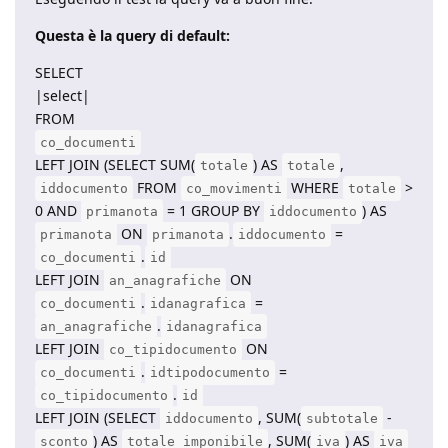
Questa è la query di default:
SELECT
|select|
FROM
co_documenti
LEFT JOIN (SELECT SUM(
) AS
,
totale
totale
FROM
WHERE
>
iddocumento
co_movimenti
totale
0 AND
= 1 GROUP BY
) AS
primanota
iddocumento
ON
.
=
primanota
primanota
iddocumento
.
co_documenti
id
LEFT JOIN
ON
an_anagrafiche
.
=
co_documenti
idanagrafica
.
an_anagrafiche
idanagrafica
LEFT JOIN
ON
co_tipidocumento
.
=
co_documenti
idtipodocumento
.
co_tipidocumento
id
LEFT JOIN (SELECT
, SUM(
-
iddocumento
subtotale
) AS
, SUM(
) AS
sconto
totale_imponibile
iva
iva