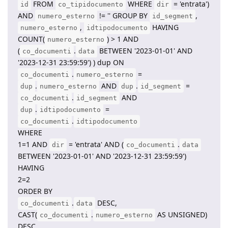
FROM
WHERE
= 'entrata')
id
co_tipidocumento
dir
AND
!= '' GROUP BY
,
numero_esterno
id_segment
,
HAVING
numero_esterno
idtipodocumento
COUNT(
) > 1 AND
numero_esterno
(
.
BETWEEN '2023-01-01' AND
co_documenti
data
'2023-12-31 23:59:59') ) dup ON
.
=
co_documenti
numero_esterno
.
AND
.
=
dup
numero_esterno
dup
id_segment
.
AND
co_documenti
id_segment
.
=
dup
idtipodocumento
.
co_documenti
idtipodocumento
WHERE
1=1 AND
= 'entrata' AND (
.
dir
co_documenti
data
BETWEEN '2023-01-01' AND '2023-12-31 23:59:59')
HAVING
2=2
ORDER BY
.
DESC,
co_documenti
data
CAST(
.
AS UNSIGNED)
co_documenti
numero_esterno
DESC