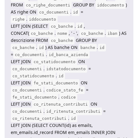
FROM
GROUP BY
)
co_righe_documenti
iddocumento
AS righe ON
.
=
co_documenti
id
.
righe
iddocumento
LEFT JOIN (SELECT
.
,
co_banche
id
CONCAT(
.
, ' - ',
.
) AS
co_banche
nome
co_banche
iban
descrizione FROM
GROUP BY
co_banche
.
) AS banche ON
.
co_banche
id
banche
id
=
.
co_documenti
id_banca_azienda
LEFT JOIN
ON
co_statidocumento
.
=
co_documenti
idstatodocumento
.
co_statidocumento
id
LEFT JOIN
ON
fe_stati_documento
.
=
co_documenti
codice_stato_fe
.
fe_stati_documento
codice
LEFT JOIN
ON
co_ritenuta_contributi
.
=
co_documenti
id_ritenuta_contributi
.
co_ritenuta_contributi
id
LEFT JOIN (SELECT COUNT(id) as emails,
em_emails.id_record FROM em_emails INNER JOIN