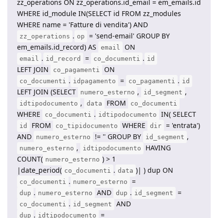
zz_operations ON zz_operations.id_email = em_emails.id
WHERE id_module IN(SELECT id FROM zz_modules
WHERE name = 'Fatture di vendita') AND
.
= 'send-email' GROUP BY
zz_operations
op
em_emails.id_record) AS
ON
email
.
=
.
email
id_record
co_documenti
id
LEFT JOIN
ON
co_pagamenti
.
=
.
co_documenti
idpagamento
co_pagamenti
id
LEFT JOIN (SELECT
,
,
numero_esterno
id_segment
,
FROM
idtipodocumento
data
co_documenti
WHERE
.
IN( SELECT
co_documenti
idtipodocumento
FROM
WHERE
= 'entrata')
id
co_tipidocumento
dir
AND
!= '' GROUP BY
,
numero_esterno
id_segment
,
HAVING
numero_esterno
idtipodocumento
COUNT(
) > 1
numero_esterno
|date_period(
.
)| ) dup ON
co_documenti
data
.
=
co_documenti
numero_esterno
.
AND
.
=
dup
numero_esterno
dup
id_segment
.
AND
co_documenti
id_segment
.
=
dup
idtipodocumento