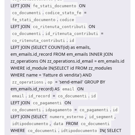
LEFT JOIN
ON
fe_stati_documento
.
=
co_documenti
codice_stato_fe
.
fe_stati_documento
codice
LEFT JOIN
ON
co_ritenuta_contributi
.
=
co_documenti
id_ritenuta_contributi
.
co_ritenuta_contributi
id
LEFT JOIN (SELECT COUNT(id) as emails,
em_emails.id_record FROM em_emails INNER JOIN
zz_operations ON zz_operations.id_email = em_emails.id
WHERE id_module IN(SELECT id FROM zz_modules
WHERE name = 'Fatture di vendita') AND
.
= 'send-email' GROUP BY
zz_operations
op
em_emails.id_record) AS
ON
email
.
=
.
email
id_record
co_documenti
id
LEFT JOIN
ON
co_pagamenti
.
=
.
co_documenti
idpagamento
co_pagamenti
id
LEFT JOIN (SELECT
,
,
numero_esterno
id_segment
,
FROM
idtipodocumento
data
co_documenti
WHERE
.
IN( SELECT
co_documenti
idtipodocumento