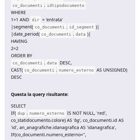
.
co_documenti
idtipodocumento
WHERE
1=1 AND
= 'entrata'
dir
|segment(
.
)|
co_documenti
id_segment
|date_period(
.
)|
co_documenti
data
HAVING
2=2
ORDER BY
.
DESC,
co_documenti
data
CAST(
.
AS UNSIGNED)
co_documenti
numero_esterno
DESC
Questa la query risultante:
SELECT
IF(
.
IS NOT NULL, 'red',
dup
numero_esterno
co_statidocumento.colore) AS '
bg
', co_documenti.id AS
'id', an_anagrafiche.idanagrafica AS 'idanagrafica',
IF(co_documenti.numero_esterno='',