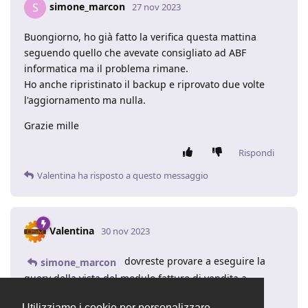
simone_marcon
S
27 nov 2023
Buongiorno, ho già fatto la verifica questa mattina
seguendo quello che avevate consigliato ad ABF
informatica ma il problema rimane.
Ho anche ripristinato il backup e riprovato due volte
l'aggiornamento ma nulla.
Grazie mille
Rispondi
Valentina
ha risposto a questo messaggio
Valentina
30 nov 2023
dovreste provare a eseguire la
simone_marcon
query della vista del modulo fatture di vendita a
database e risolvere l'errore di visualizzazione
Utilizziamo i cookie per personalizzare