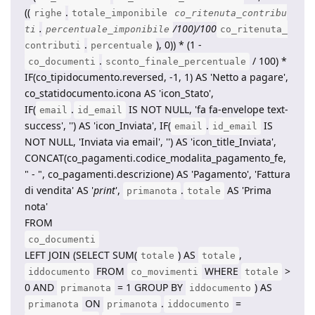
((
.
righe
totale_imponibile
co_ritenuta_contribu
.
/100)/100
ti
percentuale_imponibile
co_ritenuta_
.
), 0)) * (1 -
contributi
percentuale
.
/ 100) *
co_documenti
sconto_finale_percentuale
IF(co_tipidocumento.reversed, -1, 1) AS 'Netto a pagare',
co_statidocumento.icona AS 'icon_Stato',
IF(
.
IS NOT NULL, 'fa fa-envelope text-
email
id_email
success', '') AS 'icon_Inviata', IF(
.
IS
email
id_email
NOT NULL, 'Inviata via email', '') AS 'icon_title_Inviata',
CONCAT(co_pagamenti.codice_modalita_pagamento_fe,
" - ", co_pagamenti.descrizione) AS 'Pagamento', 'Fattura
di vendita' AS '
print
',
.
AS 'Prima
primanota
totale
nota'
FROM
co_documenti
LEFT JOIN (SELECT SUM(
) AS
,
totale
totale
FROM
WHERE
>
iddocumento
co_movimenti
totale
0 AND
= 1 GROUP BY
) AS
primanota
iddocumento
ON
.
=
primanota
primanota
iddocumento