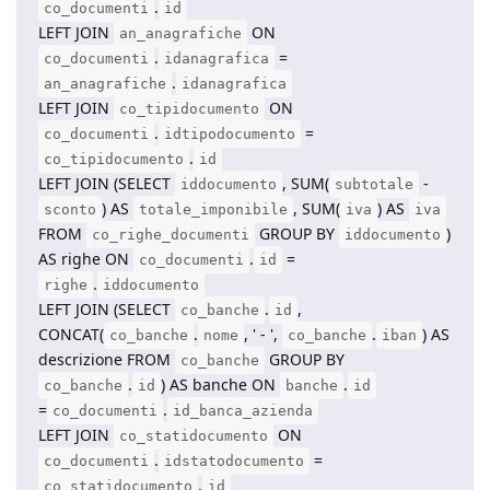
.
co_documenti
id
LEFT JOIN
ON
an_anagrafiche
.
=
co_documenti
idanagrafica
.
an_anagrafiche
idanagrafica
LEFT JOIN
ON
co_tipidocumento
.
=
co_documenti
idtipodocumento
.
co_tipidocumento
id
LEFT JOIN (SELECT
, SUM(
-
iddocumento
subtotale
) AS
, SUM(
) AS
sconto
totale_imponibile
iva
iva
FROM
GROUP BY
)
co_righe_documenti
iddocumento
AS righe ON
.
=
co_documenti
id
.
righe
iddocumento
LEFT JOIN (SELECT
.
,
co_banche
id
CONCAT(
.
, ' - ',
.
) AS
co_banche
nome
co_banche
iban
descrizione FROM
GROUP BY
co_banche
.
) AS banche ON
.
co_banche
id
banche
id
=
.
co_documenti
id_banca_azienda
LEFT JOIN
ON
co_statidocumento
.
=
co_documenti
idstatodocumento
.
co_statidocumento
id