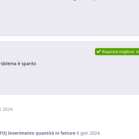
Risposta migliore
i
problema è sparito
n 2024
.
TO] Inserimento quantità in fatture
8 gen 2024
.