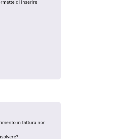
ermette di inserire
Rispondi
erimento in fattura non
isolvere?