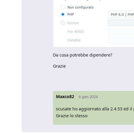
Da cosa potrebbe dipendere?
Grazie
Maxco82
6 gen 2024
scusate ho aggiornato alla 2.4.53 ed il
Grazie lo stesso