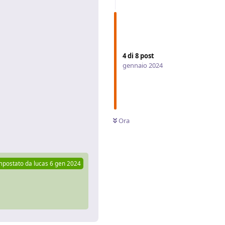
4
di
8
post
gennaio 2024
Ora
Rispondi
mpostato da
lucas
6 gen 2024