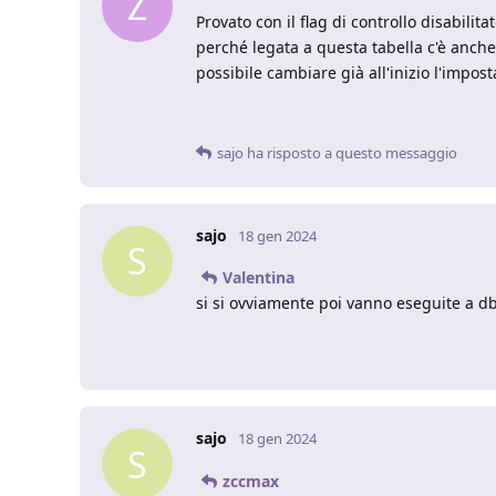
Z
Provato con il flag di controllo disabili
perché legata a questa tabella c'è anche
possibile cambiare già all'inizio l'impo
sajo
ha risposto a questo messaggio
sajo
18 gen 2024
S
Valentina
si si ovviamente poi vanno eseguite a d
sajo
18 gen 2024
S
zccmax