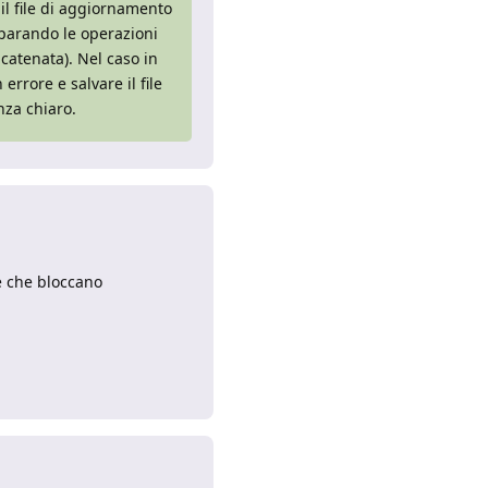
 il file di aggiornamento
eparando le operazioni
catenata). Nel caso in
rrore e salvare il file
anza chiaro.
he che bloccano
Rispondi