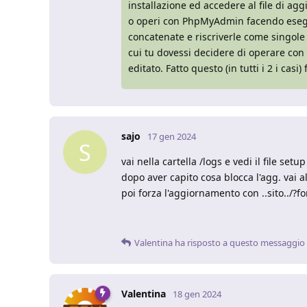
installazione ed accedere al file di ag
o operi con PhpMyAdmin facendo eseguir
concatenate e riscriverle come singole 
cui tu dovessi decidere di operare con 
editato. Fatto questo (in tutti i 2 i cas
sajo
17 gen 2024
S
vai nella cartella /logs e vedi il file setup
dopo aver capito cosa blocca l'agg. vai a
poi forza l'aggiornamento con ..sito../?fo
Valentina
ha risposto a questo messaggio
Valentina
18 gen 2024