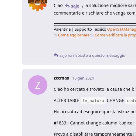
Ciao
, la soluzione migliore sa
sajo
commentarle e rischiare che venga comp
_____________________________________________
Valentina | Supporto Tecnico
OpenSTAManag
✨
Come aggiornare
✨
Come verificare la prop
sajo
ha risposto a questo messaggio
zccmax
18 gen 2024
Z
Ciao ho cercato e trovato la causa che blo
ALTER TABLE
CHANGE
fe_natura
cod
Ho provato ad eseguire questa istruzion
#1833 - Cannot change column 'codice': u
Provo a disabilitare temporaneamente i