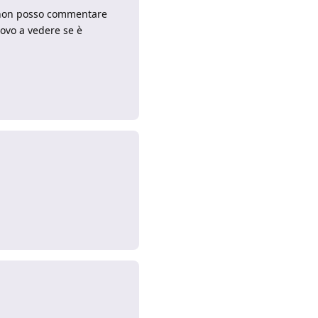
ice non posso commentare
rovo a vedere se è
Rispondi
Rispondi