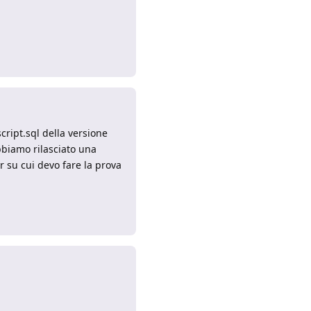
Rispondi
ript.sql della versione
bbiamo rilasciato una
r su cui devo fare la prova
Rispondi