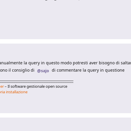
anualmente la query in questo modo potresti aver bisogno di saltar
no il consiglio di
di commentare la query in questione
@sajo
__________________________________________
er
– Il software gestionale open source
ria installazione