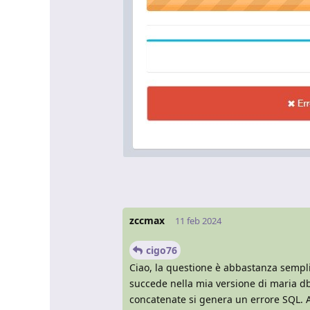
zccmax
11 feb 2024
cigo76
Ciao, la questione è abbastanza sempl
succede nella mia versione di maria db
concatenate si genera un errore SQL. A 