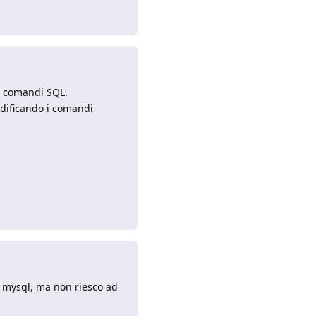
Rispondi
i comandi SQL.
odificando i comandi
Rispondi
a mysql, ma non riesco ad