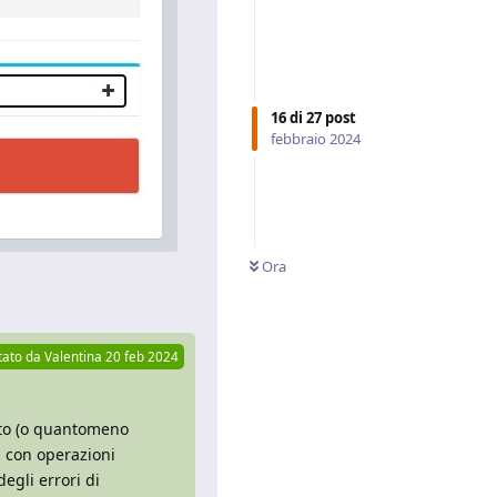
16
di
27
post
febbraio 2024
Ora
Rispondi
tato da
Valentina
20 feb 2024
ato (o quantomeno
E con operazioni
egli errori di