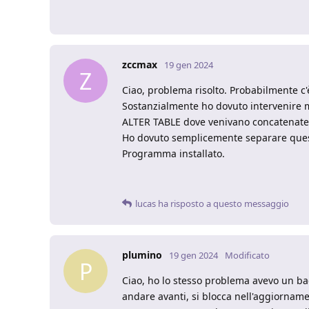
zccmax
19 gen 2024
Z
Ciao, problema risolto. Probabilmente c
Sostanzialmente ho dovuto intervenire m
ALTER TABLE dove venivano concatenate 
Ho dovuto semplicemente separare quest
Programma installato.
lucas
ha risposto a questo messaggio
plumino
19 gen 2024
Modificato
P
Ciao, ho lo stesso problema avevo un ba
andare avanti, si blocca nell'aggiornam