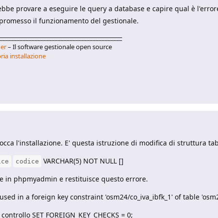
rebbe provare a eseguire le query a database e capire qual è l'erro
romesso il funzionamento del gestionale.
__________________________________________
er
– Il software gestionale open source
ria installazione
cca l'installazione. E' questa istruzione di modifica di struttura tab
VARCHAR(5) NOT NULL []
ice
codice
e in phpmyadmin e restituisce questo errore.
sed in a foreign key constraint 'osm24/co_iva_ibfk_1' of table 'osm
l controllo SET FOREIGN_KEY_CHECKS = 0;