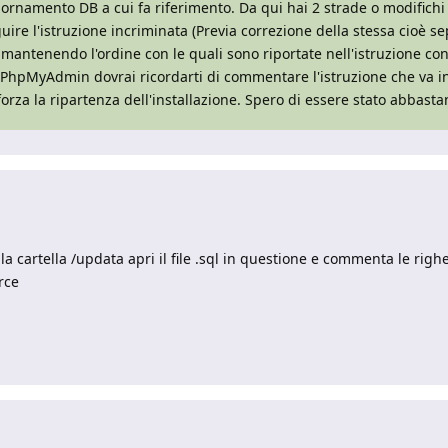
giornamento DB a cui fa riferimento. Da qui hai 2 strade o modifichi
e l'istruzione incriminata (Previa correzione della stessa cioè s
mantenendo l'ordine con le quali sono riportate nell'istruzione con
PhpMyAdmin dovrai ricordarti di commentare l'istruzione che va in e
i) forza la ripartenza dell'installazione. Spero di essere stato abbast
lla cartella /updata apri il file .sql in questione e commenta le rig
rce