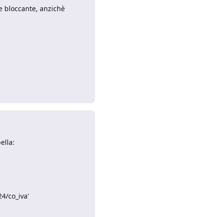
re bloccante, anzichè
Rispondi
ella:
24/co_iva'