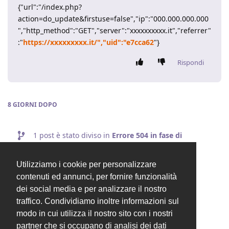
{"url":"/index.php?
action=do_update&firstuse=false","ip":"000.000.000.000
","http_method":"GET","server":"xxxxxxxxxx.it","referrer"
:"
https://xxxxxxxxx.it/","uid":"e7cca62
"}
Rispondi
8 GIORNI
DOPO
1
post è stato diviso in
Errore 504 in fase di
aggiornamento
.
Utilizziamo i cookie per personalizzare
contenuti ed annunci, per fornire funzionalità
lucas
ha chiuso la discussione
20 feb 2024
.
dei social media e per analizzare il nostro
traffico. Condividiamo inoltre informazioni sul
modo in cui utilizza il nostro sito con i nostri
Valentina
ha cambiato il titolo in
[RISOLTO]
partner che si occupano di analisi dei dati