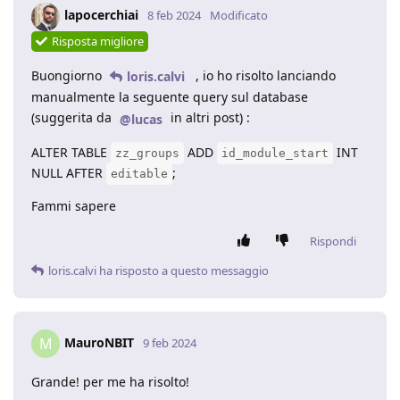
lapocerchiai
8 feb 2024
Modificato
Risposta migliore
Buongiorno
, io ho risolto lanciando
loris.calvi
manualmente la seguente query sul database
(suggerita da
in altri post) :
@lucas
ALTER TABLE
ADD
INT
zz_groups
id_module_start
NULL AFTER
;
editable
Fammi sapere
Rispondi
loris.calvi
ha risposto a questo messaggio
MauroNBIT
M
9 feb 2024
Grande! per me ha risolto!