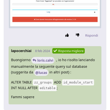
Rispondi
lapocerchiai
8 feb 2024
Risposta migliore
Buongiorno
, io ho risolto lanciando
loris.calvi
manualmente la seguente query sul database
(suggerita da
in altri post) :
@lucas
ALTER TABLE
ADD
zz_groups
id_module_start
INT NULL AFTER
;
editable
Fammi sapere