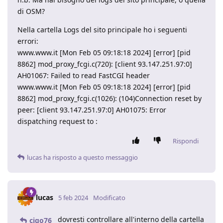
di OSM?
Nella cartella Logs del sito principale ho i seguenti
errori:
www.www.it [Mon Feb 05 09:18:18 2024] [error] [pid
8862] mod_proxy_fcgi.c(720): [client 93.147.251.97:0]
AH01067: Failed to read FastCGI header
www.www.it [Mon Feb 05 09:18:18 2024] [error] [pid
8862] mod_proxy_fcgi.c(1026): (104)Connection reset by
peer: [client 93.147.251.97:0] AH01075: Error
dispatching request to :
Rispondi
lucas
ha risposto a questo messaggio
lucas
5 feb 2024
Modificato
dovresti controllare all'interno della cartella
cigo76