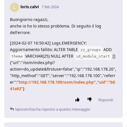
loris.calvi
L
7 feb 2024
Buongiorno ragazzi,
anche io ho lo stesso problema. Di seguito il log
dell'errore:
[2024-02-07 16:50:42] Logs.EMERGENCY:
Aggiornamento fallito: ALTER TABLE
ADD
zz_groups
VARCHAR(25) NULL AFTER
[]
theme
id_module_start
{"url":"/osm/index.php?
action=do_update&firstuse=false","ip":"192.168.178.20",
"http_method":"GET","server":"192.168.178.100","referr
er":"
http://192.168.178.100/osm/index.php","uid":"b0
41a92
"}
Rispondi
lapocerchiai
ha risposto a questo messaggio