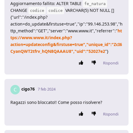
Aggiornamento fallito: ALTER TABLE
fe_natura
CHANGE
VARCHAR(5) NOT NULL []
codice
codice
{"url":"/index.php?
action=do_update&firstuse=true","ip":"99.146.253.98","h
ttp_method":"GET","server":"www.www.it","referrer":"
ht
tps://www.www.it/index.php?
action=updateconfig&firstuse=true","unique_id":"ZcI6
CyanQWT2tfrv_hQN8QAAAU8","uid":"52027e2
"}
Rispondi
cigo76
C
7 feb 2024
Ragazzi sono bloccato!! Come posso risolvere?
Rispondi