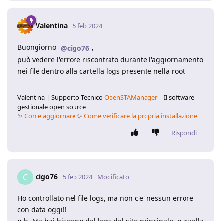
Valentina
5 feb 2024
Buongiorno
,
@cigo76
può vedere l'errore riscontrato durante l'aggiornamento
nei file dentro alla cartella logs presente nella root
____________________________________________________________________
Valentina | Supporto Tecnico
OpenSTAManager
– Il software
gestionale open source
✨
Come aggiornare
✨
Come verificare la propria installazione
Rispondi
cigo76
C
5 feb 2024
Modificato
Ho controllato nel file logs, ma non c'e' nessun errore
con data oggi!!
n.b. Ma hai bisogno del logs del sito principale, o quella