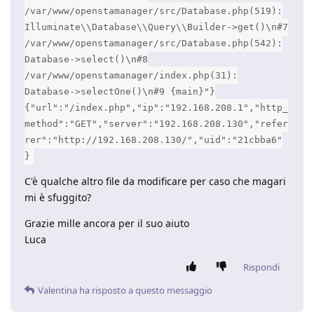
/var/www/openstamanager/src/Database.php(519):
Illuminate\\Database\\Query\\Builder->get()\n#7
/var/www/openstamanager/src/Database.php(542):
Database->select()\n#8
/var/www/openstamanager/index.php(31):
Database->selectOne()\n#9 {main}"}
{"url":"/index.php","ip":"192.168.208.1","http_
method":"GET","server":"192.168.208.130","refer
rer":"http://192.168.208.130/","uid":"21cbba6"
}
C'è qualche altro file da modificare per caso che magari
mi è sfuggito?
Grazie mille ancora per il suo aiuto
Luca
Rispondi
Valentina
ha risposto a questo messaggio