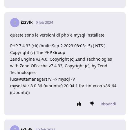
iz3vfk
I
9 feb 2024
queste sono le versioni di php e mysql installate:
PHP 7.4.33 (cli) (built: Sep 2 2023 08:03:15) ( NTS )
Copyright (c) The PHP Group
Zend Engine v3.4.0, Copyright (c) Zend Technologies
with Zend OPcache v7.4.33, Copyright (c), by Zend
Technologies
luca@stamanagersrv:~$ mysql -V
mysql Ver 8.0.36-0ubuntu0.20.04.1 for Linux on x86_64
((Ubuntu))
Rispondi
iz3vfk
I
10 feb 2024