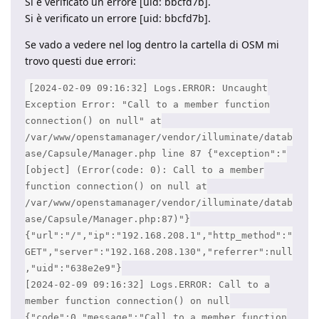
Si è verificato un errore [uid: bbcfd7b].
Si è verificato un errore [uid: bbcfd7b].
Se vado a vedere nel log dentro la cartella di OSM mi
trovo questi due errori:
[2024-02-09 09:16:32] Logs.ERROR: Uncaught
Exception Error: "Call to a member function
connection() on null" at
/var/www/openstamanager/vendor/illuminate/datab
ase/Capsule/Manager.php line 87 {"exception":"
[object] (Error(code: 0): Call to a member
function connection() on null at
/var/www/openstamanager/vendor/illuminate/datab
ase/Capsule/Manager.php:87)"}
{"url":"/","ip":"192.168.208.1","http_method":"
GET","server":"192.168.208.130","referrer":null
,"uid":"638e2e9"}
[2024-02-09 09:16:32] Logs.ERROR: Call to a
member function connection() on null
{"code":0,"message":"Call to a member function