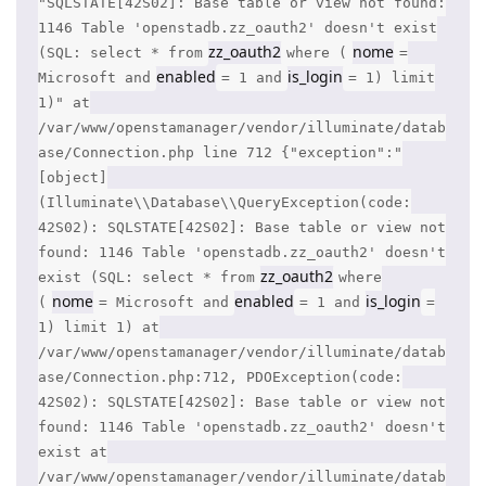
"SQLSTATE[42S02]: Base table or view not found:
1146 Table 'openstadb.zz_oauth2' doesn't exist
zz_oauth2
nome
(SQL: select * from
where (
=
enabled
is_login
Microsoft and
= 1 and
= 1) limit
1)" at
/var/www/openstamanager/vendor/illuminate/datab
ase/Connection.php line 712 {"exception":"
[object]
(Illuminate\\Database\\QueryException(code:
42S02): SQLSTATE[42S02]: Base table or view not
found: 1146 Table 'openstadb.zz_oauth2' doesn't
zz_oauth2
exist (SQL: select * from
where
nome
enabled
is_login
(
= Microsoft and
= 1 and
=
1) limit 1) at
/var/www/openstamanager/vendor/illuminate/datab
ase/Connection.php:712, PDOException(code:
42S02): SQLSTATE[42S02]: Base table or view not
found: 1146 Table 'openstadb.zz_oauth2' doesn't
exist at
/var/www/openstamanager/vendor/illuminate/datab