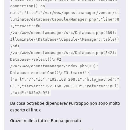
connection() on
null","file":"/var/www/openstamanager/vendor/il
luminate/database/Capsule/Manager.php","line":8
7,"trace":"#0
/var/www/openstamanager/src/Database.php(469):
Illuminate\\Database\\Capsule\\Manager::table()
\n#1
/var/www/openstamanager/src/Database.php(542):
Database->select()\n#2
/var/www/openstamanager/index.php(30):
Database->selectOne()\n#3 {main}"}
{"url":"/","ip":"192.168.208.1","http_method":"
GET","server":"192.168.208.130","referrer":null
,"uid":"638e2e9"}
Da cosa potrebbe dipendere? Purtroppo non sono molto
esperto di linux
Grazie mille a tutti e Buona giornata