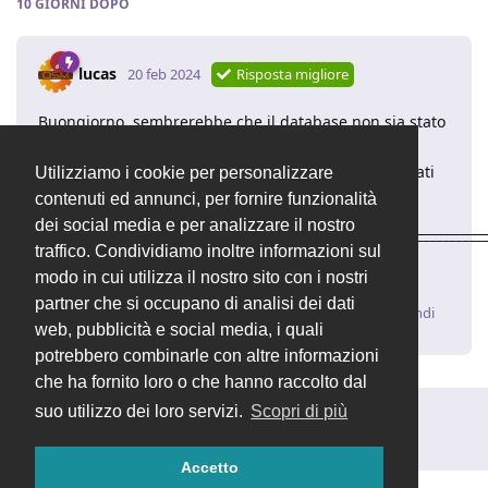
10 GIORNI
DOPO
lucas
20 feb 2024
Risposta migliore
Buongiorno, sembrerebbe che il database non sia stato
popolato correttamente. Consiglio di riprovare ad
eseguire una nuova installazione. I requisiti dichiarati
Utilizziamo i cookie per personalizzare
sembrano corretti. Grazie mille.
contenuti ed annunci, per fornire funzionalità
dei social media e per analizzare il nostro
____________________________________________________________________
traffico. Condividiamo inoltre informazioni sul
Luca | Supporto Tecnico
OpenSTAManager
– Il software
gestionale open source
modo in cui utilizza il nostro sito con i nostri
partner che si occupano di analisi dei dati
Rispondi
web, pubblicità e social media, i quali
potrebbero combinarle con altre informazioni
che ha fornito loro o che hanno raccolto dal
suo utilizzo dei loro servizi.
Scopri di più
Rispondi alla discussione...
Accetto