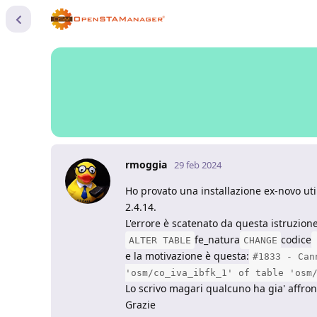
rmoggia
29 feb 2024
Ho provato una installazione ex-novo ut
2.4.14.
L'errore è scatenato da questa istruzione
fe_natura
codice
ALTER TABLE
CHANGE
e la motivazione è questa:
#1833 - Can
'osm/co_iva_ibfk_1' of table 'osm
Lo scrivo magari qualcuno ha gia' affron
Grazie