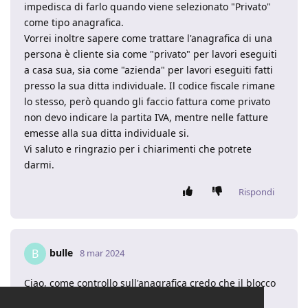
impedisca di farlo quando viene selezionato "Privato"
come tipo anagrafica.
Vorrei inoltre sapere come trattare l'anagrafica di una
persona è cliente sia come "privato" per lavori eseguiti
a casa sua, sia come "azienda" per lavori eseguiti fatti
presso la sua ditta individuale. Il codice fiscale rimane
lo stesso, però quando gli faccio fattura come privato
non devo indicare la partita IVA, mentre nelle fatture
emesse alla sua ditta individuale si.
Vi saluto e ringrazio per i chiarimenti che potrete
darmi.
Rispondi
bulle
B
8 mar 2024
Ciao, come controllo sull'anagrafica credo che il blocco
sia parecchio scomodo per tutte le volte che c'è la