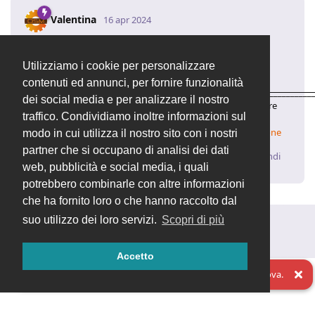
Valentina
16 apr 2024
ha eseguito le due query del commit a
cigo76
Utilizziamo i cookie per personalizzare
database?
contenuti ed annunci, per fornire funzionalità
____________________________________________________________________
dei social media e per analizzare il nostro
Valentina | Supporto Tecnico
OpenSTAManager
– Il software
traffico. Condividiamo inoltre informazioni sul
gestionale open source
✨
Come aggiornare
✨
Come verificare la propria installazione
modo in cui utilizza il nostro sito con i nostri
partner che si occupano di analisi dei dati
Rispondi
web, pubblicità e social media, i quali
potrebbero combinarle con altre informazioni
che ha fornito loro o che hanno raccolto dal
suo utilizzo dei loro servizi.
Scopri di più
Rispondi alla discussione...
Accetto
Oops! Qualcosa è andato storto. Aggiorna la pagina e riprova.