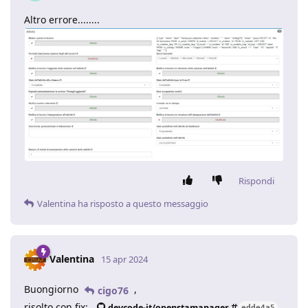
Altro errore........
Rispondi
Valentina
ha risposto a questo messaggio
Valentina
15 apr 2024
Buongiorno
,
cigo76
risolto con fix:
devcode-it/openstamanager
edde4a5