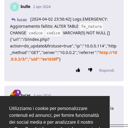
bulle
B
2 apr 2024
[2024-04-02 23:56:42] Logs.EMERGENCY:
lucas
Aggiornamento fallito: ALTER TABLE
fe_natura
CHANGE
VARCHAR(5) NOT NULL []
codice
codice
{"url":"/3/index.php?
action=do_update&firstuse=true","ip":"10.0.0.114","http
_method":"GET","server":"10.0.0.2","referrer":"
http://10
.0.0.2/3/","uid":"ee1630f
"}
Rispondi
lucas
3 apr 2024
quale versione di MySQL stai utilizzando? Se esegui la
Utilizziamo i cookie per personalizzare
query direttamente a database quale avviso ricevi?
contenuti ed annunci, per fornire funzionalità
dei social media e per analizzare il nostro
____________________________________________________________________