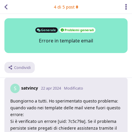
4
di
5
post
Generale
Problemi generali
Errore in template email
Condividi
satvincy
S
22 apr 2024
Modificato
Buongiorno a tutti. Ho sperimentato questo problema:
quando vado nei template delle mail viene fuori questo
errore:
Si è verificato un errore [uid: 7c5c79a]. Se il problema
persiste siete pregati di chiedere assistenza tramite il