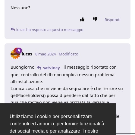
Nessuno?
Rispondi
lucas
ha risposto a questo messaggio
lucas
8 mag 2024
Modificato
Buongiorno
il messaggio riportato con
satvincy
quel controllo del db non implica nessun problema
all'installazione.
L'unica cosa che mi viene da segnalare è che l'errore su
getPlaceholders() possa dipendere dal fatto che per
qualche motivo non viene valorizzata la variabile
. Potresti controllare inoltre che non ci
$id_record
siano file
vuoti all'interno delle varie
Utilizziamo i cookie per personalizzare
variables.php
cartelle dei moduli?
contenuti ed annunci, per fornire funzionalità
dei social media e per analizzare il nostro
____________________________________________________________________