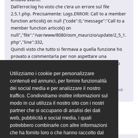
Dall'error.log ho visto che c'era un errore sul file
2.5.1.php. Precisamente: Logs.ERROR: Call to a member
function articoli() on null {"code":0,"message":"Call to a
member function articoli() on
null","file":"/var/www/8080/osm_maurizio/update/2_5_1.
php","line":332,
Quindi visto che tutto si fermava a quella funzione ho
provato a commentarla per non aspettare una
correzione ufficiale. L'aggiornamento a questo punto
(con il force=1) e' finito correttamente.
Utilizziamo i cookie per personalizzare
Saluti. Maurizio.
contenuti ed annunci, per fornire funzionalità
dei social media e per analizzare il nostro
Rispondi
traffico. Condividiamo inoltre informazioni sul
modo in cui utilizza il nostro sito con i nostri
partner che si occupano di analisi dei dati
Valentina
ha chiuso la discussione
29 apr 2024
.
web, pubblicità e social media, i quali
potrebbero combinarle con altre informazioni
che ha fornito loro o che hanno raccolto dal