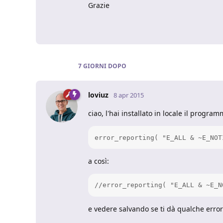
Grazie
7 GIORNI
DOPO
loviuz
8 apr 2015
ciao, l'hai installato in locale il progr
error_reporting( "E_ALL & ~E_NOT
a così:
//error_reporting( "E_ALL & ~E_N
e vedere salvando se ti dà qualche errore