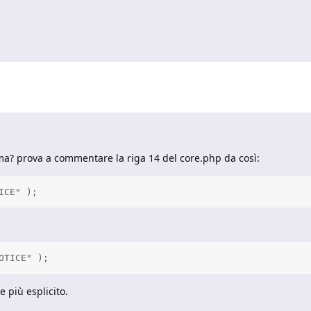
amma? prova a commentare la riga 14 del core.php da così:
ICE" );
OTICE" );
 più esplicito.