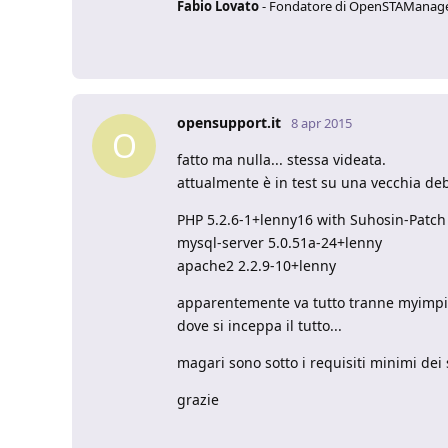
Fabio Lovato
- Fondatore di OpenSTAManag
opensupport.it
8 apr 2015
O
fatto ma nulla... stessa videata.
attualmente è in test su una vecchia deb
PHP 5.2.6-1+lenny16 with Suhosin-Patch 
mysql-server 5.0.51a-24+lenny
apache2 2.2.9-10+lenny
apparentemente va tutto tranne myimpi
dove si inceppa il tutto...
magari sono sotto i requisiti minimi dei
grazie