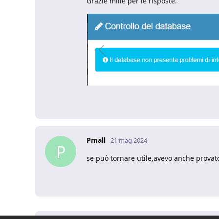
Grazie mille per le risposte.
Pmall
21 mag 2024
P
se può tornare utile,avevo anche provato