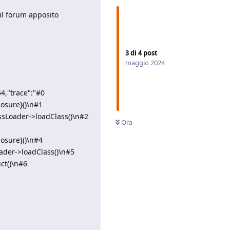
 il forum apposito
3
di
4
post
maggio 2024
4,"trace":"#0
osure}()\n#1
ssLoader->loadClass()\n#2
Ora
osure}()\n#4
ader->loadClass()\n#5
ct()\n#6
Rispondi