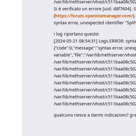
/var/lib/nethserver/vhost/c511baa08c50
Si è verificato un errore [uid: d8f7604].
(
https://forum.openstamanager.com/
).
syntax error, unexpected identifier "SplF
i log riportano questo:
[2024-05-21 08:54:31] Logs.ERROR: syntax
{"code":0,"message":"syntax error, unexp
variable","file":"/var/lib/nethserver/vh
/var/lib/nethserver/vhost/c511baa08c50
/var/lib/nethserver/vhost/c511baa08c50
/var/lib/nethserver/vhost/c511baa08c502
/var/lib/nethserver/vhost/c511baa08c50
/var/lib/nethserver/vhost/c511baa08c50
/var/lib/nethserver/vhost/c511baa08c50
/var/lib/nethserver/vhost/c511baa08c5022f
qualcuno riesce a darmi indicazioni? graz