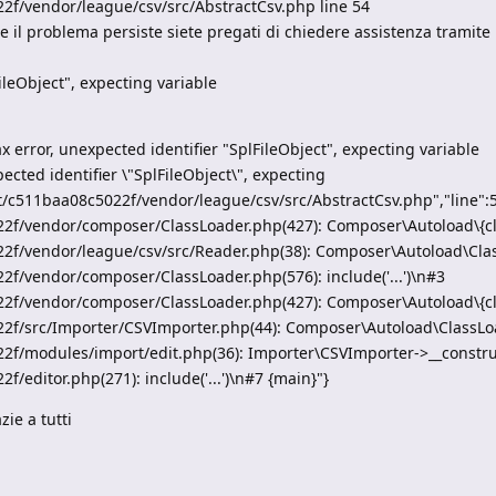
22f/vendor/league/csv/src/AbstractCsv.php line 54
 Se il problema persiste siete pregati di chiedere assistenza tramite
ileObject", expecting variable
 error, unexpected identifier "SplFileObject", expecting variable
ected identifier \"SplFileObject\", expecting
ost/c511baa08c5022f/vendor/league/csv/src/AbstractCsv.php","line":5
22f/vendor/composer/ClassLoader.php(427): Composer\Autoload\{cl
22f/vendor/league/csv/src/Reader.php(38): Composer\Autoload\Cla
2f/vendor/composer/ClassLoader.php(576): include('...')\n#3
22f/vendor/composer/ClassLoader.php(427): Composer\Autoload\{cl
22f/src/Importer/CSVImporter.php(44): Composer\Autoload\ClassLo
22f/modules/import/edit.php(36): Importer\CSVImporter->__constru
/editor.php(271): include('...')\n#7 {main}"}
ie a tutti