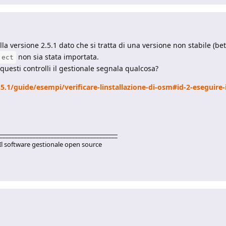
 versione 2.5.1 dato che si tratta di una versione non stabile (bet
non sia stata importata.
ject
uesti controlli il gestionale segnala qualcosa?
1/guide/esempi/verificare-linstallazione-di-osm#id-2-eseguire-i-c
_______________________________________
Il software gestionale open source