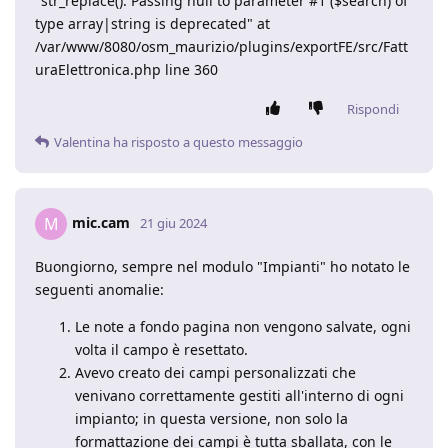
"str_replace(): Passing null to parameter #1 ($search) of
type array|string is deprecated" at
/var/www/8080/osm_maurizio/plugins/exportFE/src/Fatt
uraElettronica.php line 360
Rispondi
Valentina
ha risposto a questo messaggio
mic.cam
M
21 giu 2024
Buongiorno, sempre nel modulo "Impianti" ho notato le
seguenti anomalie:
Le note a fondo pagina non vengono salvate, ogni
volta il campo è resettato.
Avevo creato dei campi personalizzati che
venivano correttamente gestiti all'interno di ogni
impianto; in questa versione, non solo la
formattazione dei campi è tutta sballata, con le