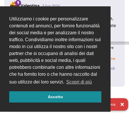
Valentina
5 lug 2024
Buongiorno
grazie per la segnalazione,
mic.cam
Utilizziamo i cookie per personalizzare
questo problema è già stato risolto in master e potrete
contenuti ed annunci, per fornire funzionalità
trovare la correzione nella release 2.5.3
dei social media e per analizzare il nostro
traffico. Condividiamo inoltre informazioni sul
____________________________________________________________________
modo in cui utilizza il nostro sito con i nostri
Valentina | Supporto Tecnico
OpenSTAManager
– Il software
gestionale open source
partner che si occupano di analisi dei dati
✨
Come aggiornare
✨
Come verificare la propria installazione
web, pubblicità e social media, i quali
potrebbero combinarle con altre informazioni
Rispondi
che ha fornito loro o che hanno raccolto dal
mic.cam
ha risposto a questo messaggio
suo utilizzo dei loro servizi.
Scopri di più
Carica di più
Accetto
Oops! Qualcosa è andato storto. Aggiorna la pagina e riprova.