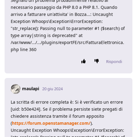
Segnalo un problema probabilmente relativo al
necessario passaggio da PHP 8.0 a PHP 8.1. Quando
arrivo a fatturare un'attivita' in Bozza...: Uncaught
Exception Whoops\Exception\ErrorException:
"str_replace(): Passing null to parameter #1 ($search) of
type array|string is deprecated" at
/var/www/.../.../plugins/exportFE/src/FatturaElettronica.
php line 360
Rispondi
maulapi
20 giu 2024
La scritta di errore completa è: Si è verificato un errore
[uid: b50e424]. Se il problema persiste siete pregati di
chiedere assistenza tramite il forum apposito
(
https://forum.openstamanager.com/
).
Uncaught Exception Whoops\Exception\ErrorException: