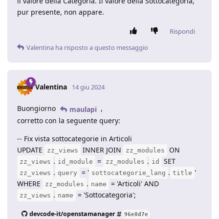
il valore della Categoria. Il valore della Sottocategoria,
pur presente, non appare.
Rispondi
Valentina
ha risposto a questo messaggio
Valentina
14 giu 2024
Buongiorno
,
maulapi
corretto con la seguente query:
-- Fix vista sottocategorie in Articoli
UPDATE
INNER JOIN
ON
zz_views
zz_modules
.
=
.
SET
zz_views
id_module
zz_modules
id
.
= '
.
'
zz_views
query
sottocategorie_lang
title
WHERE
.
= 'Articoli' AND
zz_modules
name
.
= 'Sottocategoria';
zz_views
name
devcode-it/openstamanager
96e8d7e