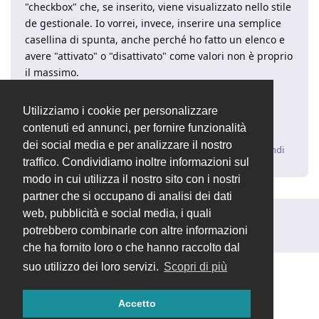
"checkbox" che, se inserito, viene visualizzato nello stile
de gestionale. Io vorrei, invece, inserire una semplice
casellina di spunta, anche perché ho fatto un elenco e
avere "attivato" o "disattivato" come valori non è proprio
il massimo.
Dove dovrei interagire per definire una nuova
classe/stile? Sto guardando un po' ovunque ma non
Utilizziamo i cookie per personalizzare
trovo questi valori da poter modificare. Grazie!
contenuti ed annunci, per fornire funzionalità
dei social media e per analizzare il nostro
Rispondi
traffico. Condividiamo inoltre informazioni sul
modo in cui utilizza il nostro sito con i nostri
partner che si occupano di analisi dei dati
web, pubblicità e social media, i quali
Rispondi alla discussione...
potrebbero combinarle con altre informazioni
che ha fornito loro o che hanno raccolto dal
suo utilizzo dei loro servizi.
Scopri di più
Accetto