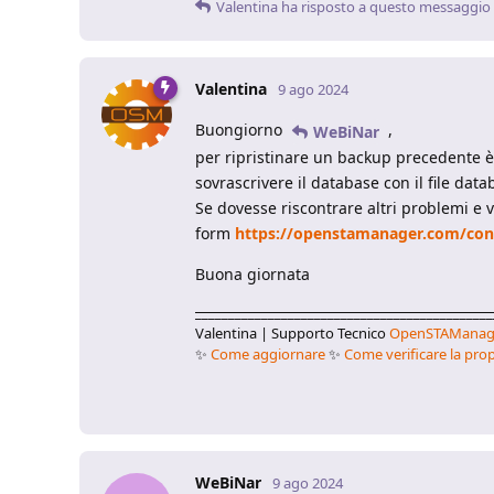
Valentina
ha risposto a questo messaggio
Valentina
9 ago 2024
Buongiorno
,
WeBiNar
per ripristinare un backup precedente è ne
sovrascrivere il database con il file dat
Se dovesse riscontrare altri problemi e v
form
https://openstamanager.com/cont
Buona giornata
_____________________________________________
Valentina | Supporto Tecnico
OpenSTAManag
✨
Come aggiornare
✨
Come verificare la prop
WeBiNar
9 ago 2024