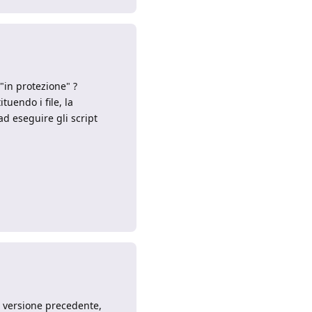
 "in protezione" ?
tuendo i file, la
d eseguire gli script
Rispondi
a versione precedente,