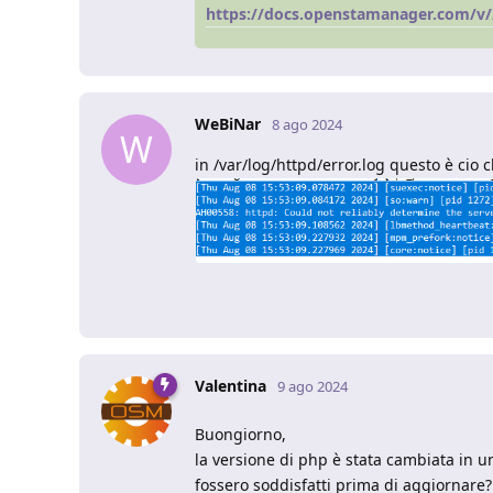
https://docs.openstamanager.com/v/2
WeBiNar
8 ago 2024
W
in /var/log/httpd/error.log questo è cio c
Valentina
9 ago 2024
Buongiorno,
la versione di php è stata cambiata in una
fossero soddisfatti prima di aggiornare?