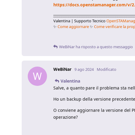
https://docs.openstamanager.com/v/2.
_____________________________________________
Valentina | Supporto Tecnico
OpenSTAManag
✨
Come aggiornare
✨
Come verificare la prop
WeBiNar
ha risposto a questo messaggio
WeBiNar
9 ago 2024
Modificato
W
Valentina
Salve, a quanto pare il problema sta nel
Ho un backup della versione precedente,
O conviene aggiornare la versione del P
operazione?