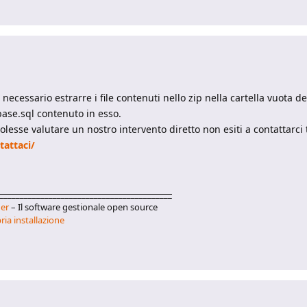
cessario estrarre i file contenuti nello zip nella cartella vuota del
abase.sql contenuto in esso.
olesse valutare un nostro intervento diretto non esiti a contattarci
attaci/
__________________________________________
er
– Il software gestionale open source
ria installazione