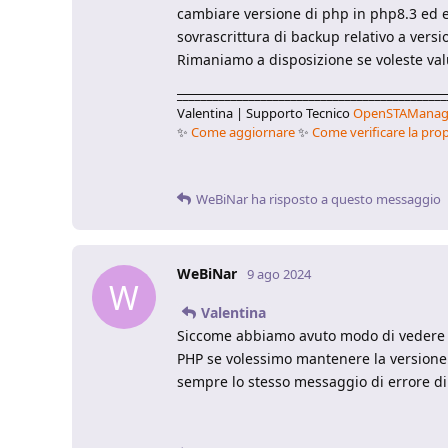
cambiare versione di php in php8.3 ed est
sovrascrittura di backup relativo a ver
Rimaniamo a disposizione se voleste va
_____________________________________________
Valentina | Supporto Tecnico
OpenSTAManag
✨
Come aggiornare
✨
Come verificare la prop
WeBiNar
ha risposto a questo messaggio
WeBiNar
9 ago 2024
W
Valentina
Siccome abbiamo avuto modo di vedere on
PHP se volessimo mantenere la versione 
sempre lo stesso messaggio di errore d