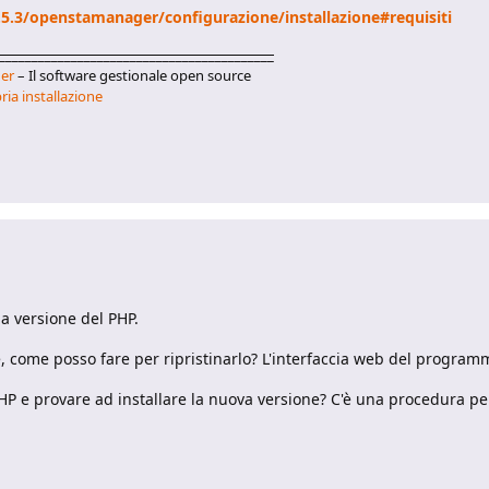
5.3/openstamanager/configurazione/installazione#requisiti
__________________________________________
er
– Il software gestionale open source
ria installazione
la versione del PHP.
 come posso fare per ripristinarlo? L'interfaccia web del program
HP e provare ad installare la nuova versione? C'è una procedura p