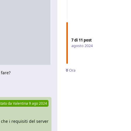
7
di
11
post
agosto 2024
Ora
 fare?
Rispondi
tato da
Valentina
9 ago 2024
che i requisiti del server