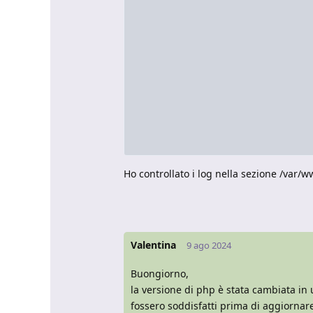
Ho controllato i log nella sezione /var/
Valentina
9 ago 2024
Buongiorno,
la versione di php è stata cambiata in u
fossero soddisfatti prima di aggiornar