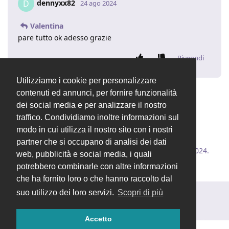
dennyxx82
D
24 ago 2024
Valentina
pare tutto ok adesso grazie
Rispondi
Utilizziamo i cookie per personalizzare
contenuti ed annunci, per fornire funzionalità
lucas
ha chiuso la discussione
25 ago 2024
.
dei social media e per analizzare il nostro
traffico. Condividiamo inoltre informazioni sul
modo in cui utilizza il nostro sito con i nostri
Valentina
ha cambiato il titolo in
[RISOLTO]
partner che si occupano di analisi dei dati
AGGIORNAMENTO A 2.5.3 BLOCCATO
26 ago 2024
.
web, pubblicità e social media, i quali
potrebbero combinarle con altre informazioni
che ha fornito loro o che hanno raccolto dal
suo utilizzo dei loro servizi.
Scopri di più
Rispondi alla discussione...
Accetto