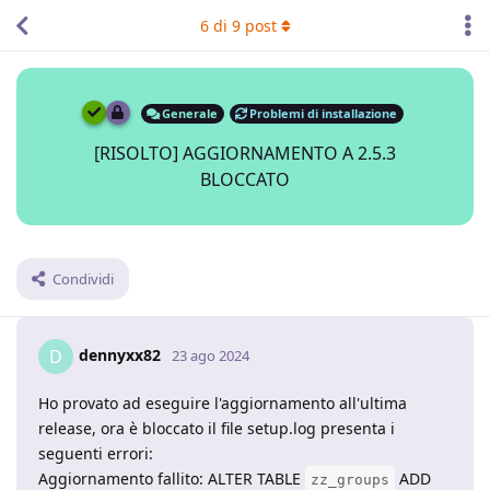
6
di
9
post
Generale
Problemi di installazione
[RISOLTO] AGGIORNAMENTO A 2.5.3
BLOCCATO
Condividi
dennyxx82
D
23 ago 2024
Ho provato ad eseguire l'aggiornamento all'ultima
release, ora è bloccato il file setup.log presenta i
seguenti errori:
Aggiornamento fallito: ALTER TABLE
ADD
zz_groups