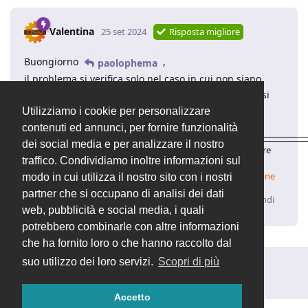
Valentina
25 set 2024
Risposta migliore
Buongiorno
,
paolophema
il problema si verifica solo nel caso in cui non siano
presenti movimenti da stampare, dovrebbe risolversi
con fix:
Utilizziamo i cookie per personalizzare
devcode-it/openstamanager
2db5054
contenuti ed annunci, per fornire funzionalità
____________________________________________________________________
dei social media e per analizzare il nostro
Valentina | Supporto Tecnico
OpenSTAManager
– Il software
traffico. Condividiamo inoltre informazioni sul
gestionale open source
✨
Come aggiornare
✨
Come verificare la propria installazione
modo in cui utilizza il nostro sito con i nostri
partner che si occupano di analisi dei dati
Rispondi
web, pubblicità e social media, i quali
potrebbero combinarle con altre informazioni
che ha fornito loro o che hanno raccolto dal
suo utilizzo dei loro servizi.
Scopri di più
Rispondi alla discussione...
Accetto