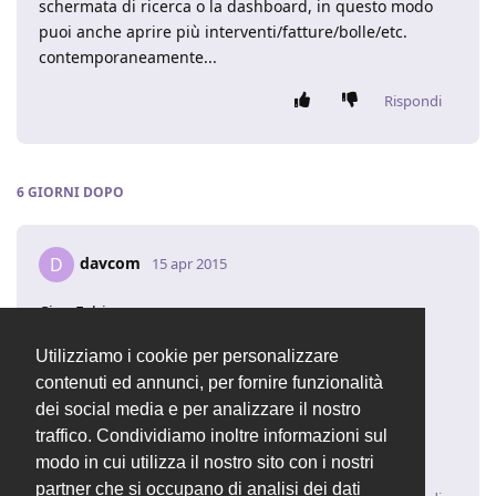
schermata di ricerca o la dashboard, in questo modo
puoi anche aprire più interventi/fatture/bolle/etc.
contemporaneamente...
Rispondi
6 GIORNI
DOPO
davcom
D
15 apr 2015
Ciao Fabio,
è una soluzione, ma da Mobile non lo trovo molto
Utilizziamo i cookie per personalizzare
comodo, la gestione delle schede non è altrettanto
contenuti ed annunci, per fornire funzionalità
semplice.
dei social media e per analizzare il nostro
Grazie
traffico. Condividiamo inoltre informazioni sul
Davide
modo in cui utilizza il nostro sito con i nostri
partner che si occupano di analisi dei dati