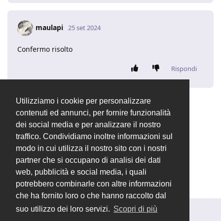
maulapi
25 set 2024
Confermo risolto
Rispondi
Utilizziamo i cookie per personalizzare
Valentina
ha chiuso la discussione
26 set 2024
.
contenuti ed annunci, per fornire funzionalità
dei social media e per analizzare il nostro
traffico. Condividiamo inoltre informazioni sul
Valentina
ha cambiato il titolo in
modo in cui utilizza il nostro sito con i nostri
[RISOLTO]Descrizione mancante su Articolo
partner che si occupano di analisi dei dati
duplicato
26 set 2024
.
web, pubblicità e social media, i quali
potrebbero combinarle con altre informazioni
che ha fornito loro o che hanno raccolto dal
suo utilizzo dei loro servizi.
Scopri di più
Rispondi alla discussione...