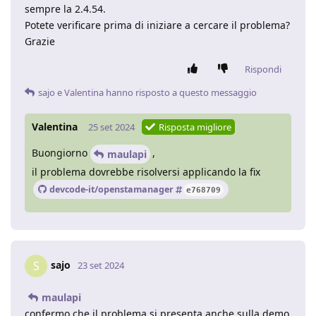
sempre la 2.4.54.
Potete verificare prima di iniziare a cercare il problema?
Grazie
Rispondi
sajo
e
Valentina
hanno risposto a questo messaggio
Valentina
25 set 2024
Risposta migliore
Buongiorno
,
maulapi
il problema dovrebbe risolversi applicando la fix
devcode-it/openstamanager
e768709
sajo
S
23 set 2024
maulapi
confermo che il problema si presenta anche sulla demo