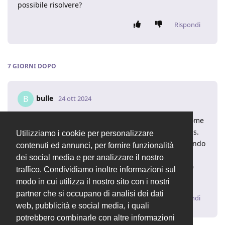
possibile risolvere?
Rispondi
7 GIORNI
DOPO
bulle
B
24 ott 2024
Nessuna buonanima mi sa dare qualche dritta di come
poter inserire i campi personalizzati nelle stampe, es.
Utilizziamo i cookie per personalizzare
aggiungo campi personalizzati al modulo ddt e quando
contenuti ed annunci, per fornire funzionalità
stampo la ddt vorrei che escano anche i campi
dei social media e per analizzare il nostro
personalizzati. (a parte editare il file php di edit.php
traffico. Condividiamo inoltre informazioni sul
non saprei come muovermi)
modo in cui utilizza il nostro sito con i nostri
partner che si occupano di analisi dei dati
Rispondi
web, pubblicità e social media, i quali
potrebbero combinarle con altre informazioni