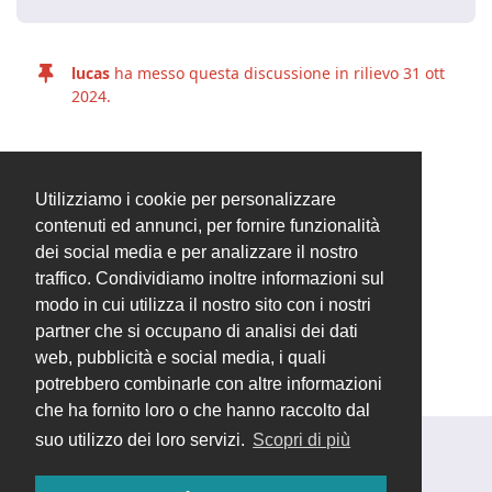
lucas
ha messo questa discussione in rilievo
31 ott
2024
.
lucas
ha chiuso la discussione
31 ott 2024
.
Utilizziamo i cookie per personalizzare
contenuti ed annunci, per fornire funzionalità
dei social media e per analizzare il nostro
20 GIORNI
DOPO
traffico. Condividiamo inoltre informazioni sul
modo in cui utilizza il nostro sito con i nostri
lucas
ha tolto lo stato di rilievo a questa
partner che si occupano di analisi dei dati
discussione
20 nov 2024
.
web, pubblicità e social media, i quali
potrebbero combinarle con altre informazioni
che ha fornito loro o che hanno raccolto dal
suo utilizzo dei loro servizi.
Scopri di più
Rispondi alla discussione...