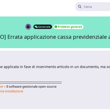
Generale
Problemi generali
] Errata applicazione cassa previdenziale a
e applicata in fase di inserimento articolo in un documento, ma so
__________________________________________
er
– Il software gestionale open source
ria installazione