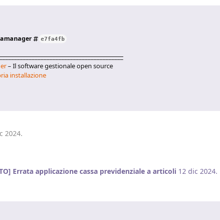
stamanager
e7fa4fb
__________________________________________
er
– Il software gestionale open source
ria installazione
ic 2024
.
O] Errata applicazione cassa previdenziale a articoli
12 dic 2024
.