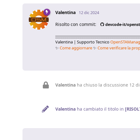
Valentina
12 dic 2024
Risolto con commit:
devcode-it/open
_____________________________________________
Valentina | Supporto Tecnico
OpenSTAManag
✨
Come aggiornare
✨
Come verificare la prop
Valentina
ha chiuso la discussione
12 d
Valentina
ha cambiato il titolo in
[RISOLT