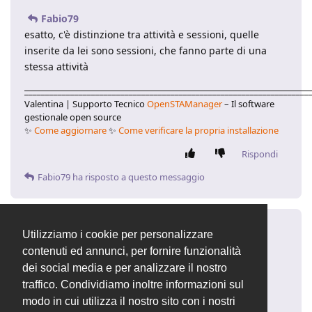
Fabio79
esatto, c'è distinzione tra attività e sessioni, quelle
inserite da lei sono sessioni, che fanno parte di una
stessa attività
____________________________________________________________________
Valentina | Supporto Tecnico
OpenSTAManager
– Il software
gestionale open source
✨
Come aggiornare
✨
Come verificare la propria installazione
Rispondi
Fabio79
ha risposto a questo messaggio
Fabio79
F
10 gen 2025
Utilizziamo i cookie per personalizzare
contenuti ed annunci, per fornire funzionalità
la funzione duplica attività però ha
Valentina
dei social media e per analizzare il nostro
questa funzione! serve a quello no? che limiti ha
traffico. Condividiamo inoltre informazioni sul
eventualmente? grazie
modo in cui utilizza il nostro sito con i nostri