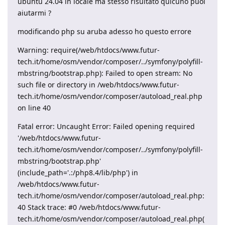
ubuntu 24.04 in locale ma stesso risultato qulcuno puoi
aiutarmi ?
modificando php su aruba adesso ho questo errore
Warning: require(/web/htdocs/www.futur-
tech.it/home/osm/vendor/composer/../symfony/polyfill-
mbstring/bootstrap.php): Failed to open stream: No
such file or directory in /web/htdocs/www.futur-
tech.it/home/osm/vendor/composer/autoload_real.php
on line 40
Fatal error: Uncaught Error: Failed opening required
'/web/htdocs/www.futur-
tech.it/home/osm/vendor/composer/../symfony/polyfill-
mbstring/bootstrap.php'
(include_path='.:/php8.4/lib/php') in
/web/htdocs/www.futur-
tech.it/home/osm/vendor/composer/autoload_real.php:
40 Stack trace: #0 /web/htdocs/www.futur-
tech.it/home/osm/vendor/composer/autoload_real.php(