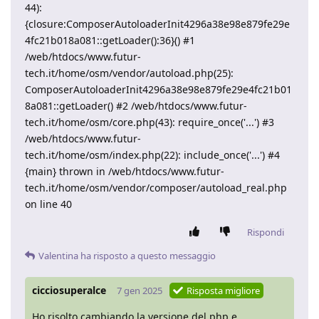
44):
{closure:ComposerAutoloaderInit4296a38e98e879fe29e
4fc21b018a081::getLoader():36}() #1
/web/htdocs/www.futur-
tech.it/home/osm/vendor/autoload.php(25):
ComposerAutoloaderInit4296a38e98e879fe29e4fc21b01
8a081::getLoader() #2 /web/htdocs/www.futur-
tech.it/home/osm/core.php(43): require_once('...') #3
/web/htdocs/www.futur-
tech.it/home/osm/index.php(22): include_once('...') #4
{main} thrown in /web/htdocs/www.futur-
tech.it/home/osm/vendor/composer/autoload_real.php
on line 40
Rispondi
Valentina
ha risposto a questo messaggio
cicciosuperalce
7 gen 2025
Risposta migliore
Ho risolto cambiando la versione del php e