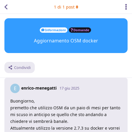
1
di
1
post
Informazioni
Domande
Aggiornamento OSM docker
Condividi
enrico-menegatti
E
17 giu 2025
Buongiorno,
premetto che utilizzo OSM da un paio di mesi per tanto
mi scuso in anticipo se quello che sto andando a
chiedere vi sembrerà banale.
Attualmente utilizzo la versione 2.7.3 su docker e vorrei