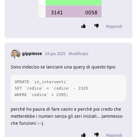
Rispondi
gippiesse
24 giu 2025
Modificato
Sono indeciso se lanciare una query di questo tipo:
UPDATE `in_interventi`

SET `codice` = `codice` - 2335

WHERE `codice` > 2395;
perché ho paura di fare casini e perché poi credo che
metterebbe i numeri senza gli zeri iniziali... (ammesso
che funzioni :--).
Rispondi