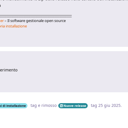
a
__________________________________________
er
– Il software gestionale open source
ria installazione
ggerimento
tag
e rimosso
tag
25 giu 2025
.
 di installazione
Nuove release