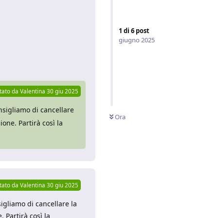
1
di
6
post
giugno 2025
Rispondi
tato da
Valentina
30 giu 2025
onsigliamo di cancellare
Ora
ione. Partirà così la
tato da
Valentina
30 giu 2025
sigliamo di cancellare la
. Partirà così la