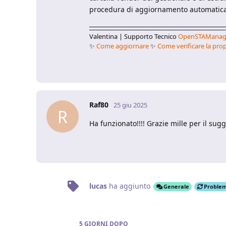
procedura di aggiornamento automatic
_____________________________________________
Valentina | Supporto Tecnico
OpenSTAManag
✨
Come aggiornare
✨
Come verificare la prop
Raf80
25 giu 2025
R
Ha funzionato!!!! Grazie mille per il su
lucas
ha aggiunto
Generale
Problemi
5 GIORNI
DOPO