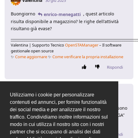
Valentina
30 giu 2025
Buongiorno
, quest articolo
enrico-menegatti
risulta disponibile a magazzino? le righe dell'attività
risultano già evase?
____________________________________________________________________
Valentina | Supporto Tecnico
OpenSTAManager
– Il software
gestionale open source
✨
Come aggiornare
✨
Come verificare la propria installazione
Rispondi
enrico-menegatti
E
30 giu 2025
Utilizziamo i cookie per personalizzare
contenuti ed annunci, per fornire funzionalità
Questi articoli non esistono a magazzino in quanto sono
dei social media e per analizzare il nostro
dei rimborsi spese aggiunti tramite il pulsante "+RIGA"
traffico. Condividiamo inoltre informazioni sul
delle attività.
modo in cui utilizza il nostro sito con i nostri
partner che si occupano di analisi dei dati
Rispondi