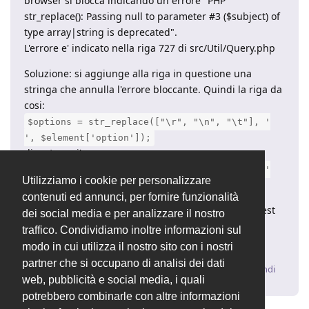
browser si blocca indicando un errore "PHP
str_replace(): Passing null to parameter #3 ($subject) of
type array|string is deprecated".
L'errore e' indicato nella riga 727 di src/Util/Query.php
Soluzione: si aggiunge alla riga in questione una
stringa che annulla l'errore bloccante. Quindi la riga da
cosi:
$options = str_replace(["\r", "\n", "\t"], '
', $element['option']);
diventa cosi':
$options = str_replace(["\r", "\n", "\t"], '
Utilizziamo i cookie per personalizzare
', $element['option'] ?? '');
contenuti ed annunci, per fornire funzionalità
P.S. ho provato su GitHub ad inserire una Pull Request
dei social media e per analizzare il nostro
ma non mi e' permesso in quanto non sono un
traffico. Condividiamo inoltre informazioni sul
Collaboratore
modo in cui utilizza il nostro sito con i nostri
partner che si occupano di analisi dei dati
Rispondi
web, pubblicità e social media, i quali
potrebbero combinarle con altre informazioni