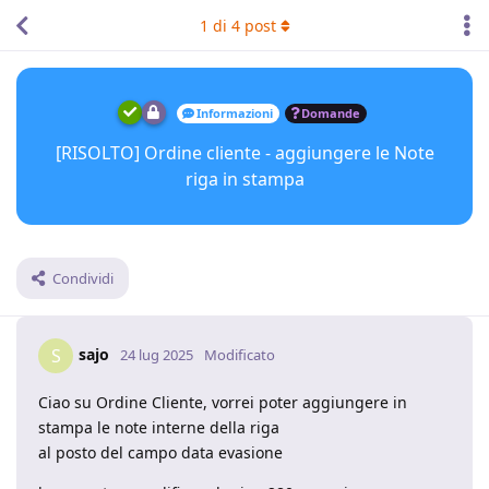
1
di
4
post
Informazioni
Domande
[RISOLTO] Ordine cliente - aggiungere le Note
riga in stampa
Condividi
sajo
S
24 lug 2025
Modificato
Ciao su Ordine Cliente, vorrei poter aggiungere in
stampa le note interne della riga
al posto del campo data evasione