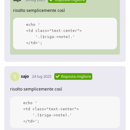
risolto semplicemente così
    echo '

    <td class="text-center">

        '.($riga->note).'

    </td>';
sajo
S
24 lug 2025
Risposta migliore
risolto semplicemente così
    echo '

    <td class="text-center">

        '.($riga->note).'

    </td>';