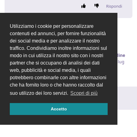
Rispondi
Utilizziamo i cookie per personalizzare
Valentina
ha chiuso la discussione
25 lug 2025
.
contenuti ed annunci, per fornire funzionalità
dei social media e per analizzare il nostro
traffico. Condividiamo inoltre informazioni sul
Valentina
ha cambiato il titolo in
[RISOLTO] Ordine
modo in cui utilizza il nostro sito con i nostri
cliente - aggiungere le Note riga in stampa
25 lug
partner che si occupano di analisi dei dati
2025
.
web, pubblicità e social media, i quali
potrebbero combinarle con altre informazioni
che ha fornito loro o che hanno raccolto dal
suo utilizzo dei loro servizi.
Scopri di più
Rispondi alla discussione...
Accetto