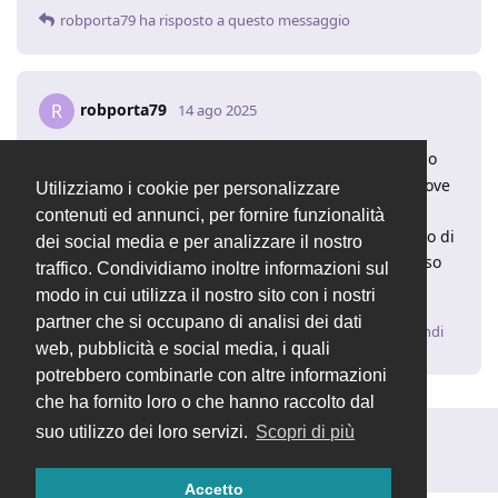
robporta79
ha risposto a questo messaggio
robporta79
R
14 ago 2025
Si, è quello che ho notato anche io, solo
maulapi
che non ho trovato il punto nei file o nel database dove
Utilizziamo i cookie per personalizzare
questo errore è presente
contenuti ed annunci, per fornire funzionalità
Credo sia stato aggiunto ad ogni riferimento in corso di
dei social media e per analizzare il nostro
aggiornamento, infatti nei nuovi inserimenti o in caso
traffico. Condividiamo inoltre informazioni sul
di sostituzione del file, il problema non si manifesta
modo in cui utilizza il nostro sito con i nostri
partner che si occupano di analisi dei dati
Rispondi
web, pubblicità e social media, i quali
potrebbero combinarle con altre informazioni
che ha fornito loro o che hanno raccolto dal
suo utilizzo dei loro servizi.
Scopri di più
Rispondi alla discussione...
Accetto