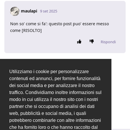
maulapi
9 set 2025
Non so' come si fa': questo post puo' essere messo
come [RISOLTO]
Rispondi
8 GIORNI
DOPO
Utilizziamo i cookie per personalizzare
contenuti ed annunci, per fornire funzionalità
Valentina
ha chiuso la discussione
17 set 2025
.
dei social media e per analizzare il nostro
traffico. Condividiamo inoltre informazioni sul
modo in cui utilizza il nostro sito con i nostri
Valentina
ha cambiato il titolo in
[RISOLTO]
partner che si occupano di analisi dei dati
Anomalia su Ordini Clienti
17 set 2025
.
web, pubblicità e social media, i quali
potrebbero combinarle con altre informazioni
che ha fornito loro o che hanno raccolto dal