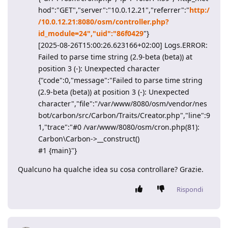
hod":"GET","server":"10.0.12.21","referrer":"
http:/
/10.0.12.21:8080/osm/controller.php?
id_module=24","uid":"86f0429
"}
[2025-08-26T15:00:26.623166+02:00] Logs.ERROR:
Failed to parse time string (2.9-beta (beta)) at
position 3 (-): Unexpected character
{"code":0,"message":"Failed to parse time string
(2.9-beta (beta)) at position 3 (-): Unexpected
character","file":"/var/www/8080/osm/vendor/nes
bot/carbon/src/Carbon/Traits/Creator.php","line":9
1,"trace":"#0 /var/www/8080/osm/cron.php(81):
Carbon\Carbon->__construct()
#1 {main}"}
Qualcuno ha qualche idea su cosa controllare? Grazie.
Rispondi