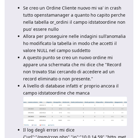
Se creo un Ordine Cliente nuovo mi va' in crash
tutto openstamanager a quanto ho capito perche
nella tabella or_ordini il campo idstatoordine non
puo' essere nullo
Allora per proseguire nelle indagini sull'anomalia
ho modificato la tabella in modo che accetti il
valore NULL nel campo suddetto
A questo punto se creo un nuovo ordine mi
appare una schermata che mi dice che "Record
non trovato Stai cercando di accedere ad un
record eliminato o non presente."
A livello di database infatti e' proprio ancora il
campo idstatoordine che manca
Il log degli errori mi dice
{"url":"/osm/cron.php","ip":"10.0.14.59","http_met