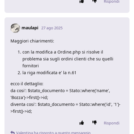
Rispondi
maulapi
27 ago 2025
Maggiori chiarimenti:
con la modifica a Ordine.php si risolve il
problema sia sugli ordini clienti che su quelli
fornitori
la riga modificata e' la n.61
ecco il dettaglio:
da cosi': $stato_documento = Stato::where('name',
'Bozza')->first()->id;
diventa cosi': $stato_documento = Stato::where('id', '1')-
>first()->id;
Rispondi
Valentina
ha risposto a questo messaggio