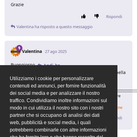
Grazie
Rispondi
Valentina
ha risposto a questo messaggio
Valentina
27 ago 2025
Buongiorno
,
Andi_bz
è necessario aggiungere una nuova lingua nella tabella
Utilizziamo i cookie per personalizzare
zz_langs e gestire le relative traduzioni
contenuti ed annunci, per fornire funzionalità
____________________________________________________________________
dei social media e per analizzare il nostro
Valentina | Supporto Tecnico
OpenSTAManager
– Il software
traffico. Condividiamo inoltre informazioni sul
gestionale open source
✨
Come aggiornare
✨
Come verificare la propria installazione
modo in cui utilizza il nostro sito con i nostri
partner che si occupano di analisi dei dati
Rispondi
web, pubblicità e social media, i quali
potrebbero combinarle con altre informazioni