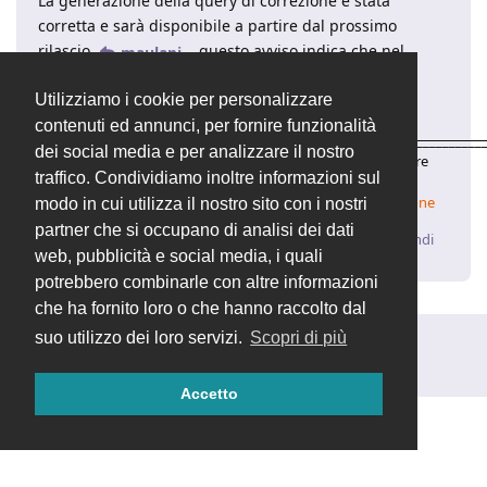
La generazione della query di correzione è stata
corretta e sarà disponibile a partire dal prossimo
rilascio
, questo avviso indica che nel
maulapi
gestionale sono presenti quelle due chiavi da
Utilizziamo i cookie per personalizzare
rimuovere in quanto non previste.
contenuti ed annunci, per fornire funzionalità
____________________________________________________________________
dei social media e per analizzare il nostro
Valentina | Supporto Tecnico
OpenSTAManager
– Il software
traffico. Condividiamo inoltre informazioni sul
gestionale open source
✨
Come aggiornare
✨
Come verificare la propria installazione
modo in cui utilizza il nostro sito con i nostri
partner che si occupano di analisi dei dati
Rispondi
web, pubblicità e social media, i quali
potrebbero combinarle con altre informazioni
che ha fornito loro o che hanno raccolto dal
suo utilizzo dei loro servizi.
Scopri di più
Rispondi alla discussione...
Accetto