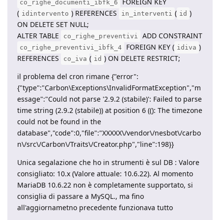
FOREIGN KEY
co_righe_documenti_ibfk_6
(
) REFERENCES
(
)
idintervento
in_interventi
id
ON DELETE SET NULL;
ALTER TABLE
ADD CONSTRAINT
co_righe_preventivi
FOREIGN KEY (
)
co_righe_preventivi_ibfk_4
idiva
REFERENCES
(
) ON DELETE RESTRICT;
co_iva
id
il problema del cron rimane {"error":
{"type":"Carbon\Exceptions\InvalidFormatException","m
essage":"Could not parse '2.9.2 (stabile)': Failed to parse
time string (2.9.2 (stabile)) at position 6 ((): The timezone
could not be found in the
database","code":0,"file":"XXXXX\/vendor\/nesbot\/carbo
n\/src\/Carbon\/Traits\/Creator.php","line":198}}
Unica segalazione che ho in strumenti è sul DB : Valore
consigliato: 10.x (Valore attuale: 10.6.22). Al momento
MariaDB 10.6.22 non è completamente supportato, si
consiglia di passare a MySQL., ma fino
all'aggiornametno precedente funzionava tutto