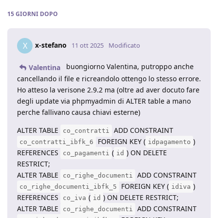
15 GIORNI
DOPO
x-stefano
X
11 ott 2025
Modificato
buongiorno Valentina, putroppo anche
Valentina
cancellando il file e ricreandolo ottengo lo stesso errore.
Ho atteso la verisone 2.9.2 ma (oltre ad aver docuto fare
degli update via phpmyadmin di ALTER table a mano
perche fallivano causa chiavi esterne)
ALTER TABLE
ADD CONSTRAINT
co_contratti
FOREIGN KEY (
)
co_contratti_ibfk_6
idpagamento
REFERENCES
(
) ON DELETE
co_pagamenti
id
RESTRICT;
ALTER TABLE
ADD CONSTRAINT
co_righe_documenti
FOREIGN KEY (
)
co_righe_documenti_ibfk_5
idiva
REFERENCES
(
) ON DELETE RESTRICT;
co_iva
id
ALTER TABLE
ADD CONSTRAINT
co_righe_documenti