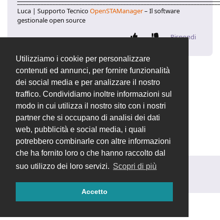
____________________________________________________________________
Luca | Supporto Tecnico
OpenSTAManager
– Il software
gestionale open source
Rispondi
Utilizziamo i cookie per personalizzare
contenuti ed annunci, per fornire funzionalità
Valentina
ha chiuso la discussione
7 ott 2025
.
dei social media e per analizzare il nostro
traffico. Condividiamo inoltre informazioni sul
modo in cui utilizza il nostro sito con i nostri
Valentina
ha cambiato il titolo in
[RISOLTO]
partner che si occupano di analisi dei dati
Cartella /files visibile al browser
7 ott 2025
.
web, pubblicità e social media, i quali
potrebbero combinarle con altre informazioni
che ha fornito loro o che hanno raccolto dal
suo utilizzo dei loro servizi.
Scopri di più
Rispondi alla discussione...
Accetto