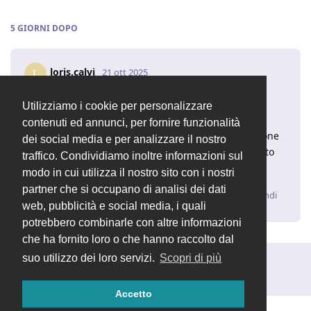
5 GIORNI
DOPO
loris.calvi
L
21 ott 2025
Buongiorno
,
Valentina
Utilizziamo i cookie per personalizzare
in demo pubblica funziona correttamente.
contenuti ed annunci, per fornire funzionalità
Nel mio caso succede quando faccio una registrazione
dei social media e per analizzare il nostro
direttamente dalla prima nota; se creo un movimento
traffico. Condividiamo inoltre informazioni sul
dallo scadenziario non riscontro problemi.
modo in cui utilizza il nostro sito con i nostri
partner che si occupano di analisi dei dati
Rispondi
web, pubblicità e social media, i quali
potrebbero combinarle con altre informazioni
che ha fornito loro o che hanno raccolto dal
suo utilizzo dei loro servizi.
Scopri di più
Rispondi alla discussione...
Accetto