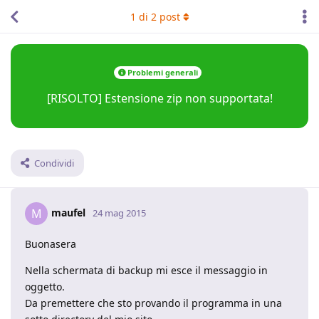
1
di
2
post
Problemi generali
[RISOLTO] Estensione zip non supportata!
Condividi
maufel
M
24 mag 2015
Buonasera
Nella schermata di backup mi esce il messaggio in
oggetto.
Da premettere che sto provando il programma in una