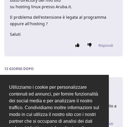
sotto directory del mio sito
su hosting linux presso Aruba.it.
Il problema dell'estensione è legata al programma
oppure all'hosting ?
Saluti
Rispondi
12 GIORNI
DOPO
fabiop82
5 giu 2015
Utilizziamo i cookie per personalizzare
contenuti ed annunci, per fornire funzionalità
ciao maufel
dei social media e per analizzare il nostro
dipende dall'hosting, purtroppo non si può fare molto a
traffico. Condividiamo inoltre informazioni sul
riguardo!
modo in cui utilizza il nostro sito con i nostri
partner che si occupano di analisi dei dati
Rispondi