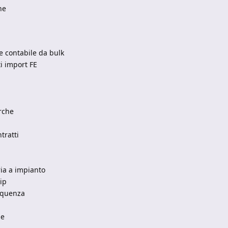
he
ne contabile da bulk
ti import FE
rche
tratti
ria a impianto
ip
sequenza
he