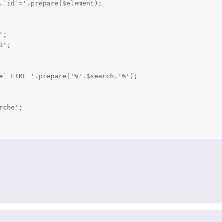
.`id`='.prepare($element);

;

';

e` LIKE '.prepare('%'.$search.'%');

che';
