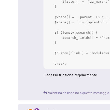
        $filter[] = '`zz_marche`
    }

    $where[] = '`parent` IS NULL'
    $where[] = '`is_impianto` = 1
    if (!empty($search)) {

        $search_fields[] = '`nam
    }

    $custom['link'] = 'module:Mar
    break;
E adesso funziona regolarmente.
Valentina
ha risposto a questo messaggio