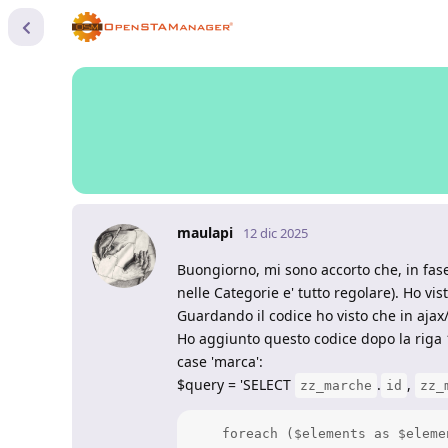
maulapi
12 dic 2025
Buongiorno, mi sono accorto che, in fas
nelle Categorie e' tutto regolare). Ho vi
Guardando il codice ho visto che in aja
Ho aggiunto questo codice dopo la riga 
case 'marca':
$query = 'SELECT
.
,
zz_marche
id
zz_
    foreach ($elements as $elemen