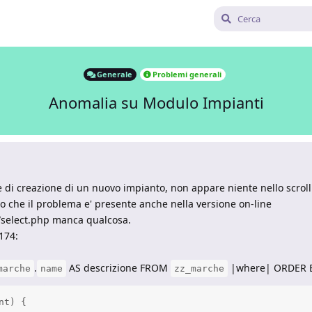
Generale
Problemi generali
Anomalia su Modulo Impianti
e di creazione di un nuovo impianto, non appare niente nello scrol
sto che il problema e' presente anche nella versione on-line
x/select.php manca qualcosa.
174:
.
AS descrizione FROM
|where| ORDER 
marche
name
zz_marche
t) {
