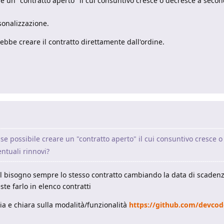
e un "contratto aperto" il cui consuntivo cresce o decresce a second
onalizzazione.
rebbe creare il contratto direttamente dall'ordine.
e possibile creare un "contratto aperto" il cui consuntivo cresce 
entuali rinnovi?
al bisogno sempre lo stesso contratto cambiando la data di scaden
ste farlo in elenco contratti
lia e chiara sulla modalità/funzionalità
https://github.com/devcod