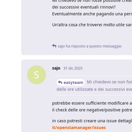
Mi chiedevo se non fosse possibile crear
dei successivi eventuali rinnovi?
Eventualmente anche pagando una pers
Un'altra cosa che troverei molto utile sa
sajo
ha risposto a questo messaggio
sajo
31 dic 2025
S
Mi chiedevo se non foss
easyteam
delle ore utilizzate e dei successivi ev
potrebbe essere sufficiente modificare 
il check delle ore negative/positive potre
in caso potresti creare una issue dettag
it/openstamanager/issues