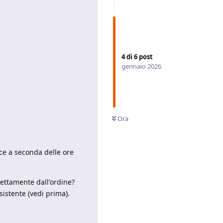
4
di
6
post
gennaio 2026
Ora
sce a seconda delle ore
irettamente dall'ordine?
sistente (vedi prima).