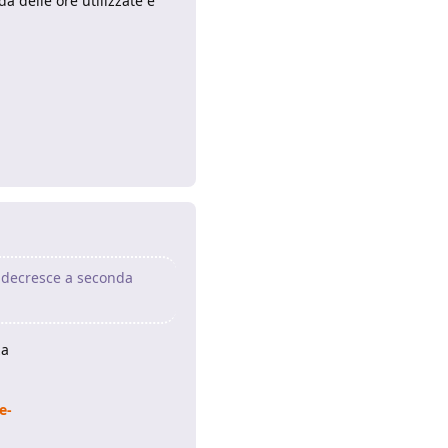
a delle ore utilizzate e
Rispondi
o decresce a seconda
za
e-